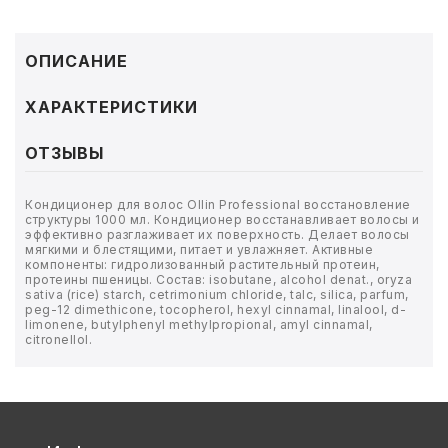
ТОВАРЫ ДЛЯ МЕДИЦИНЫ
КАНЦТОВАРЫ
ОПИСАНИЕ
ДОМ И САД
ХАРАКТЕРИСТИКИ
ОФИС
ОТЗЫВЫ
ШКОЛА
Кондиционер для волос Ollin Professional восстановление
структуры 1000 мл. Кондиционер восстанавливает волосы и
эффективно разглаживает их поверхность. Делает волосы
ТЕХНИКА ДЛЯ ОФИСА
мягкими и блестящими, питает и увлажняет. Активные
компоненты: гидролизованный растительный протеин,
протеины пшеницы. Состав: isobutane, alcohol denat., oryza
ПРОДУКТЫ ПИТАНИЯ
sativa (rice) starch, cetrimonium chloride, talc, silica, parfum,
peg-12 dimethicone, tocopherol, hexyl cinnamal, linalool, d-
limonene, butylphenyl methylpropional, amyl cinnamal,
citronellol.
УПАКОВКА
ХОЗТОВАРЫ
БУМАГА