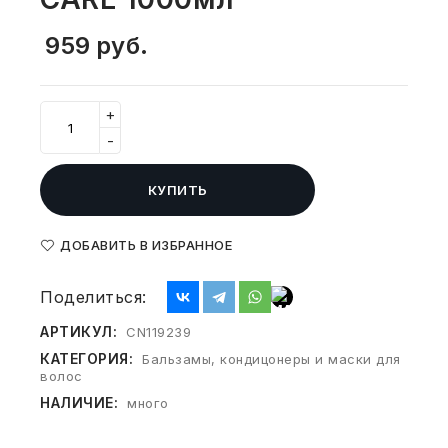
СВОБОДНЫЙ ОСТАТОК ТОВАРА
РАЗВИВАЮЩЕЕ ОБОРУДОВАНИЕ
959
руб.
ХОЗТОВАРЫ И ХИМИЯ
ПОДАРКИ И СУВЕНИРЫ
+
-
ШКОЛА И ТВОРЧЕСТВО
МЕБЕЛЬ
КУПИТЬ
МЕБЕЛЬ
ДОБАВИТЬ В ИЗБРАННОЕ
МЕДИЦИНСКИЕ ТОВАРЫ
Поделиться:
АРТИКУЛ:
CN119239
СРЕДСТВА ИНДИВИД. ЗАЩИТЫ
(СИЗ)
КАТЕГОРИЯ:
Бальзамы, кондицонеры и маски для
волос
РАБОЧАЯ ОДЕЖДА И СИЗ
НАЛИЧИЕ:
много