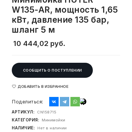
СВОБОДНЫЙ ОСТАТОК ТОВАРА
W135-AR, мощность 1,65
РАЗВИВАЮЩЕЕ ОБОРУДОВАНИЕ
ХОЗТОВАРЫ И ХИМИЯ
кВт, давление 135 бар,
ПОДАРКИ И СУВЕНИРЫ
шланг 5 м
ШКОЛА И ТВОРЧЕСТВО
10 444,02
руб.
МЕБЕЛЬ
МЕБЕЛЬ
СООБЩИТЬ О ПОСТУПЛЕНИИ
МЕДИЦИНСКИЕ ТОВАРЫ
ДОБАВИТЬ В ИЗБРАННОЕ
СРЕДСТВА ИНДИВИД. ЗАЩИТЫ
Поделиться:
(СИЗ)
АРТИКУЛ:
CN158715
РАБОЧАЯ ОДЕЖДА И СИЗ
КАТЕГОРИЯ:
Минимойки
НАЛИЧИЕ:
Нет в наличии