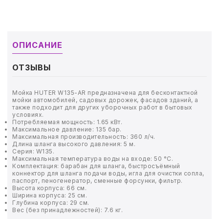
ТОВАРЫ ДЛЯ МЕДИЦИНЫ
КАНЦТОВАРЫ
ОПИСАНИЕ
ДОМ И САД
ОТЗЫВЫ
ОФИС
Мойка HUTER W135-AR предназначена для бесконтактной
ШКОЛА
мойки автомобилей, садовых дорожек, фасадов зданий, а
также подходит для других уборочных работ в бытовых
условиях.
ТЕХНИКА ДЛЯ ОФИСА
Потребляемая мощность: 1.65 кВт.
Максимальное давление: 135 бар.
Максимальная производительность: 360 л/ч.
ПРОДУКТЫ ПИТАНИЯ
Длина шланга высокого давления: 5 м.
Серия: W135.
Максимальная температура воды на входе: 50 °C.
Комплектация: барабан для шланга, быстросъёмный
УПАКОВКА
коннектор для шланга подачи воды, игла для очистки сопла,
паспорт, пеногенератор, сменные форсунки, фильтр.
Высота корпуса: 66 см.
ХОЗТОВАРЫ
Ширина корпуса: 25 см.
Глубина корпуса: 29 см.
Вес (без принадлежностей): 7.6 кг.
БУМАГА