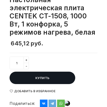
СВОБОДНЫЙ ОСТАТОК ТОВАРА
электрическая плита
РАЗВИВАЮЩЕЕ ОБОРУДОВАНИЕ
ХОЗТОВАРЫ И ХИМИЯ
CENTEK CT-1508, 1000
ПОДАРКИ И СУВЕНИРЫ
Вт, 1 конфорка, 5
режимов нагрева, белая
ШКОЛА И ТВОРЧЕСТВО
645,12
руб.
МЕБЕЛЬ
МЕБЕЛЬ
+
-
МЕДИЦИНСКИЕ ТОВАРЫ
КУПИТЬ
СРЕДСТВА ИНДИВИД. ЗАЩИТЫ
(СИЗ)
ДОБАВИТЬ В ИЗБРАННОЕ
РАБОЧАЯ ОДЕЖДА И СИЗ
Поделиться: