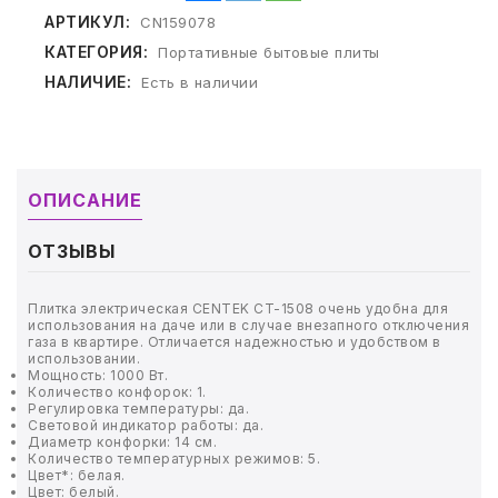
ТОВАРЫ ДЛЯ МЕДИЦИНЫ
АРТИКУЛ:
CN159078
КАТЕГОРИЯ:
Портативные бытовые плиты
КАНЦТОВАРЫ
НАЛИЧИЕ:
Есть в наличии
ДОМ И САД
ОФИС
ОПИСАНИЕ
ШКОЛА
ОТЗЫВЫ
ТЕХНИКА ДЛЯ ОФИСА
Плитка электрическая CENTEK CT-1508 очень удобна для
использования на даче или в случае внезапного отключения
ПРОДУКТЫ ПИТАНИЯ
газа в квартире. Отличается надежностью и удобством в
использовании.
Мощность: 1000 Вт.
УПАКОВКА
Количество конфорок: 1.
Регулировка температуры: да.
Световой индикатор работы: да.
ХОЗТОВАРЫ
Диаметр конфорки: 14 см.
Количество температурных режимов: 5.
Цвет*: белая.
БУМАГА
Цвет: белый.