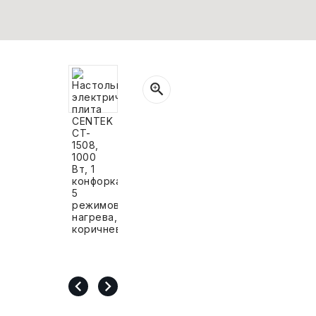
СВОБОДНЫЙ ОСТАТОК ТОВАРА
РАЗВИВАЮЩЕЕ ОБОРУДОВАНИЕ
ХОЗТОВАРЫ И ХИМИЯ
ПОДАРКИ И СУВЕНИРЫ
ШКОЛА И ТВОРЧЕСТВО
МЕБЕЛЬ
МЕБЕЛЬ
МЕДИЦИНСКИЕ ТОВАРЫ
СРЕДСТВА ИНДИВИД. ЗАЩИТЫ
(СИЗ)
РАБОЧАЯ ОДЕЖДА И СИЗ