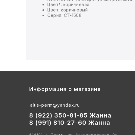
Цвет*: коричневая.
Цвет: коричневый.
БЫТОВАЯ И ПРОФ. ХИМИЯ
Серия: CT-1508.
БЫТОВАЯ ТЕХНИКА
ДЕМООБОРУДОВАНИЕ
ЭЛЕКТРОНИКА
ЭЛЕКТРОТОВАРЫ И ОСВЕЩЕНИЕ
ПОСУДА
Информация о магазине
ХОББИ И ТВОРЧЕСТВО
altis-perm@yandex.ru
8 (922) 350-81-85 Жанна
ИНСТРУМЕНТЫ И РЕМОНТ
8 (991) 810-27-60 Жанна
СПОРТ И ОТДЫХ
614101, г. Пермь, ул. Автозаводская, 9а