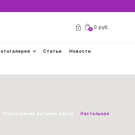
0
0
руб.
0
отогалерея
Статьи
Новости
Портативные бытовые плиты
Настольная электриче