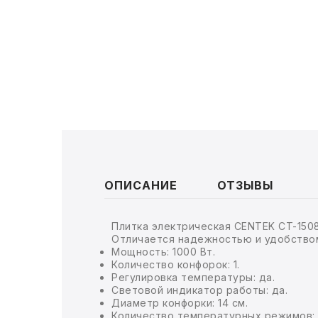
ТОВАРЫ ДЛЯ МЕДИЦИНЫ
КАНЦТОВАРЫ
ДОМ И САД
ОФИС
ШКОЛА
ТЕХНИКА ДЛЯ ОФИСА
ОПИСАНИЕ
ОТЗЫВЫ
ПРОДУКТЫ ПИТАНИЯ
Плитка электрическая CENTEK CT-1508
Отличается надежностью и удобством
УПАКОВКА
Мощность: 1000 Вт.
Количество конфорок: 1.
Регулировка температуры: да.
ХОЗТОВАРЫ
Световой индикатор работы: да.
Диаметр конфорки: 14 см.
БУМАГА
Количество температурных режимов: 