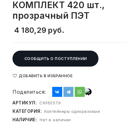
КОМПЛЕКТ 420 шт.,
СВОБОДНЫЙ ОСТАТОК ТОВАРА
РАЗВИВАЮЩЕЕ ОБОРУДОВАНИЕ
прозрачный ПЭТ
ХОЗТОВАРЫ И ХИМИЯ
4 180,29
руб.
ПОДАРКИ И СУВЕНИРЫ
ШКОЛА И ТВОРЧЕСТВО
СООБЩИТЬ О ПОСТУПЛЕНИИ
МЕБЕЛЬ
МЕБЕЛЬ
ДОБАВИТЬ В ИЗБРАННОЕ
МЕДИЦИНСКИЕ ТОВАРЫ
Поделиться:
АРТИКУЛ:
CN165579
СРЕДСТВА ИНДИВИД. ЗАЩИТЫ
(СИЗ)
КАТЕГОРИЯ:
Контейнеры одноразовые
НАЛИЧИЕ:
Нет в наличии
РАБОЧАЯ ОДЕЖДА И СИЗ