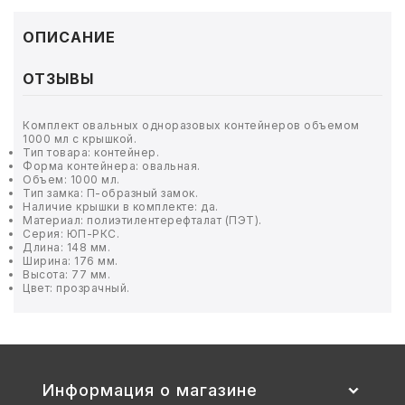
ТОВАРЫ ДЛЯ МЕДИЦИНЫ
ОПИСАНИЕ
КАНЦТОВАРЫ
ОТЗЫВЫ
ДОМ И САД
Комплект овальных одноразовых контейнеров объемом
ОФИС
1000 мл с крышкой.
Тип товара: контейнер.
Форма контейнера: овальная.
ШКОЛА
Объем: 1000 мл.
Тип замка: П-образный замок.
Наличие крышки в комплекте: да.
Материал: полиэтилентерефталат (ПЭТ).
ТЕХНИКА ДЛЯ ОФИСА
Серия: ЮП-РКС.
Длина: 148 мм.
Ширина: 176 мм.
ПРОДУКТЫ ПИТАНИЯ
Высота: 77 мм.
Цвет: прозрачный.
УПАКОВКА
ХОЗТОВАРЫ
Информация о магазине
БУМАГА