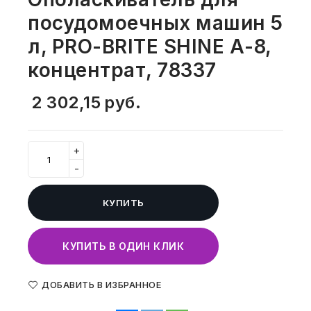
СВОБОДНЫЙ ОСТАТОК ТОВАРА
посудомоечных машин 5
РАЗВИВАЮЩЕЕ ОБОРУДОВАНИЕ
ХОЗТОВАРЫ И ХИМИЯ
л, PRO-BRITE SHINE А-8,
ПОДАРКИ И СУВЕНИРЫ
концентрат, 78337
ШКОЛА И ТВОРЧЕСТВО
2 302,15
руб.
МЕБЕЛЬ
+
МЕБЕЛЬ
-
МЕДИЦИНСКИЕ ТОВАРЫ
КУПИТЬ
СРЕДСТВА ИНДИВИД. ЗАЩИТЫ
(СИЗ)
КУПИТЬ В ОДИН КЛИК
РАБОЧАЯ ОДЕЖДА И СИЗ
ДОБАВИТЬ В ИЗБРАННОЕ