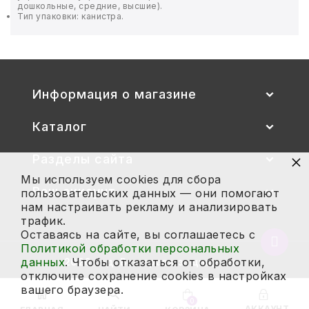
дошкольные, средние, высшие).
Тип упаковки: канистра.
БЫТОВАЯ И ПРОФ. ХИМИЯ
БЫТОВАЯ ТЕХНИКА
Информация о магазине
ДЕМООБОРУДОВАНИЕ
Каталог
ЭЛЕКТРОНИКА
×
Разделы сайта
ЭЛЕКТРОТОВАРЫ И ОСВЕЩЕНИЕ
Мы используем cookies для сбора
Ваш аккаунт
пользовательских данных — они помогают
ПОСУДА
нам настраивать рекламу и анализировать
трафик.
ХОББИ И ТВОРЧЕСТВО
Оставаясь на сайте, вы соглашаетесь с
Вернут
Политикой обработки персональных
в
данных
. Чтобы отказаться от обработки,
2026 год. Все права защищены.
ИНСТРУМЕНТЫ И РЕМОНТ
начало
отключите сохранение cookies в настройках
страни
вашего браузера.
СПОРТ И ОТДЫХ
0
АККАУНТ