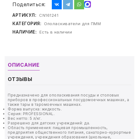
ТОВАРЫ ДЛЯ МЕДИЦИНЫ
Поделиться:
АРТИКУЛ:
CN161241
КАНЦТОВАРЫ
КАТЕГОРИЯ:
Ополаскиватели для ПММ
ДОМ И САД
НАЛИЧИЕ:
Есть в наличии
ОФИС
ШКОЛА
ОПИСАНИЕ
ТЕХНИКА ДЛЯ ОФИСА
ОТЗЫВЫ
ПРОДУКТЫ ПИТАНИЯ
Предназначено для ополаскивания посуды и столовых
приборов в профессиональных посудомоечных машинах, а
также тары в таромоечных машинах.
УПАКОВКА
Форма выпуска: жидкость.
Серия: PROFESSIONAL.
Вес нетто: 5 л/кг.
ХОЗТОВАРЫ
Разрешено для детских учреждений: да.
Область применения: пищевая промышленность,
предприятия общественного питания, санаторно-курортные
БУМАГА
учреждения, учреждения образования (школьные,