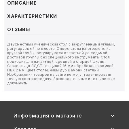
ТОВАРЫ ДЛЯ МЕДИЦИНЫ
ОПИСАНИЕ
КАНЦТОВАРЫ
ХАРАКТЕРИСТИКИ
ДОМ И САД
ОТЗЫВЫ
ОФИС
Двухместный ученический стол с закругленными углами,
регулируемый по высоте. Опоры стола изготовлены из
круглой трубы, регулируются от третьей до седьмой
ШКОЛА
ростовой группы без специального инструмента. Стол
подходит для начальной, средней и старшей школы.
Столешница ЛДСП толщиной 16 мм обработана кромкой
ПВХ 2 мм. Цвет столешницы дуб шамони светлый.
ТЕХНИКА ДЛЯ ОФИСА
Изображения товаров на сайте не могут гарантировать
точную цветопередачу. Законодательные и технические
документы
ПРОДУКТЫ ПИТАНИЯ
УПАКОВКА
ХОЗТОВАРЫ
Информация о магазине
БУМАГА