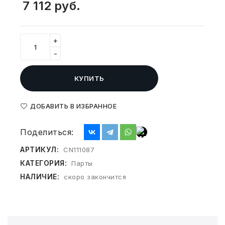
7 112
руб.
СВОБОДНЫЙ ОСТАТОК ТОВАРА
РАЗВИВАЮЩЕЕ ОБОРУДОВАНИЕ
ХОЗТОВАРЫ И ХИМИЯ
+
ПОДАРКИ И СУВЕНИРЫ
-
ШКОЛА И ТВОРЧЕСТВО
КУПИТЬ
МЕБЕЛЬ
ДОБАВИТЬ В ИЗБРАННОЕ
МЕБЕЛЬ
Поделиться:
МЕДИЦИНСКИЕ ТОВАРЫ
АРТИКУЛ:
CN111087
КАТЕГОРИЯ:
Парты
СРЕДСТВА ИНДИВИД. ЗАЩИТЫ
НАЛИЧИЕ:
(СИЗ)
скоро закончится
РАБОЧАЯ ОДЕЖДА И СИЗ