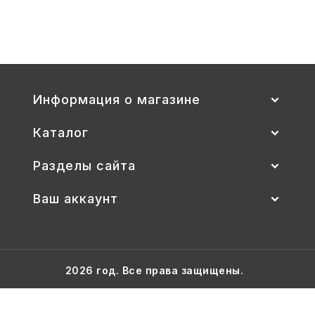
ИГРЫ И ИГРУШКИ
ХУДОЖНИКАМ
ПОДАРКИ И ПРАЗДНИК
Информация о магазине
КНИГИ
Каталог
КРАСОТА И ЗДОРОВЬЕ
Разделы сайта
Ваш аккаунт
АВТОТОВАРЫ
СТЭМ-ОБРАЗОВАНИЕ
АЛМА-ОБРАЗОВАНИЕ
2026 год. Все права защищены.