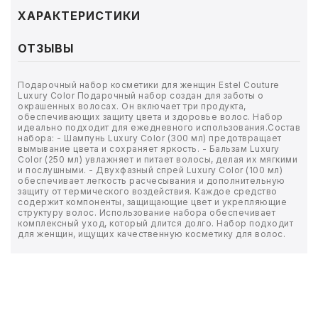
ТОВАРЫ ДЛЯ МЕДИЦИНЫ
ХАРАКТЕРИСТИКИ
КАНЦТОВАРЫ
ОТЗЫВЫ
ДОМ И САД
Подарочный набор косметики для женщин Estel Couture
Luxury Color Подарочный набор создан для заботы о
ОФИС
окрашенных волосах. Он включает три продукта,
обеспечивающих защиту цвета и здоровье волос. Набор
идеально подходит для ежедневного использования.Состав
набора: - Шампунь Luxury Color (300 мл) предотвращает
ШКОЛА
вымывание цвета и сохраняет яркость. - Бальзам Luxury
Color (250 мл) увлажняет и питает волосы, делая их мягкими
и послушными. - Двухфазный спрей Luxury Color (100 мл)
ТЕХНИКА ДЛЯ ОФИСА
обеспечивает легкость расчесывания и дополнительную
защиту от термического воздействия. Каждое средство
содержит компоненты, защищающие цвет и укрепляющие
ПРОДУКТЫ ПИТАНИЯ
структуру волос. Использование набора обеспечивает
комплексный уход, который длится долго. Набор подходит
для женщин, ищущих качественную косметику для волос.
УПАКОВКА
ХОЗТОВАРЫ
БУМАГА