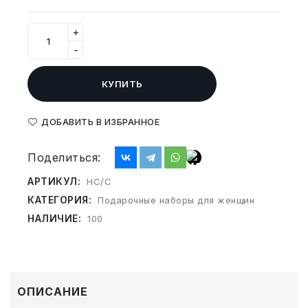
СВОБОДНЫЙ ОСТАТОК ТОВАРА
РАЗВИВАЮЩЕЕ ОБОРУДОВАНИЕ
ХОЗТОВАРЫ И ХИМИЯ
+
-
ПОДАРКИ И СУВЕНИРЫ
КУПИТЬ
ШКОЛА И ТВОРЧЕСТВО
ДОБАВИТЬ В ИЗБРАННОЕ
МЕБЕЛЬ
Поделиться:
МЕБЕЛЬ
АРТИКУЛ:
HC/C
МЕДИЦИНСКИЕ ТОВАРЫ
КАТЕГОРИЯ:
Подарочные наборы для женщин
НАЛИЧИЕ:
100
СРЕДСТВА ИНДИВИД. ЗАЩИТЫ
(СИЗ)
РАБОЧАЯ ОДЕЖДА И СИЗ
ОПИСАНИЕ