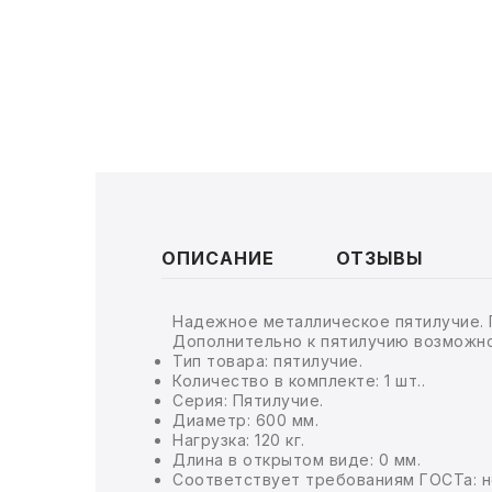
ТОВАРЫ ДЛЯ МЕДИЦИНЫ
КАНЦТОВАРЫ
ДОМ И САД
ОФИС
ШКОЛА
ОПИСАНИЕ
ОТЗЫВЫ
ТЕХНИКА ДЛЯ ОФИСА
Надежное металлическое пятилучие. 
ПРОДУКТЫ ПИТАНИЯ
Дополнительно к пятилучию возможно 
Тип товара: пятилучие.
УПАКОВКА
Количество в комплекте: 1 шт..
Серия: Пятилучие.
Диаметр: 600 мм.
ХОЗТОВАРЫ
Нагрузка: 120 кг.
Длина в открытом виде: 0 мм.
Соответствует требованиям ГОСТа: н
БУМАГА