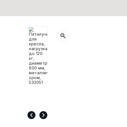
СВОБОДНЫЙ ОСТАТОК ТОВАРА
РАЗВИВАЮЩЕЕ ОБОРУДОВАНИЕ
ХОЗТОВАРЫ И ХИМИЯ
ПОДАРКИ И СУВЕНИРЫ
ШКОЛА И ТВОРЧЕСТВО
МЕБЕЛЬ
МЕБЕЛЬ
МЕДИЦИНСКИЕ ТОВАРЫ
СРЕДСТВА ИНДИВИД. ЗАЩИТЫ
(СИЗ)
РАБОЧАЯ ОДЕЖДА И СИЗ