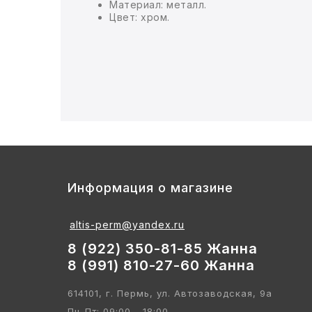
Материал: металл.
Цвет: хром.
БЫТОВАЯ И ПРОФ. ХИМИЯ
БЫТОВАЯ ТЕХНИКА
ДЕМООБОРУДОВАНИЕ
ЭЛЕКТРОНИКА
ЭЛЕКТРОТОВАРЫ И ОСВЕЩЕНИЕ
Информация о магазине
ПОСУДА
altis-perm@yandex.ru
ХОББИ И ТВОРЧЕСТВО
8 (922) 350-81-85 Жанна
8 (991) 810-27-60 Жанна
ИНСТРУМЕНТЫ И РЕМОНТ
614101, г. Пермь, ул. Автозаводская, 9а
СПОРТ И ОТДЫХ
Пн-Пт: 09:00 - 18:00