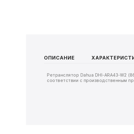
ТОВАРЫ ДЛЯ МЕДИЦИНЫ
КАНЦТОВАРЫ
ДОМ И САД
ОФИС
ОПИСАНИЕ
ХАРАКТЕРИСТ
ШКОЛА
ТЕХНИКА ДЛЯ ОФИСА
Ретранслятор Dahua DHI-ARA43-W2 (8
соответствии с производственным пр
ПРОДУКТЫ ПИТАНИЯ
УПАКОВКА
ХОЗТОВАРЫ
БУМАГА