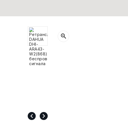
СВОБОДНЫЙ ОСТАТОК ТОВАРА
РАЗВИВАЮЩЕЕ ОБОРУДОВАНИЕ
ХОЗТОВАРЫ И ХИМИЯ
ПОДАРКИ И СУВЕНИРЫ
ШКОЛА И ТВОРЧЕСТВО
МЕБЕЛЬ
МЕБЕЛЬ
МЕДИЦИНСКИЕ ТОВАРЫ
СРЕДСТВА ИНДИВИД. ЗАЩИТЫ
(СИЗ)
РАБОЧАЯ ОДЕЖДА И СИЗ