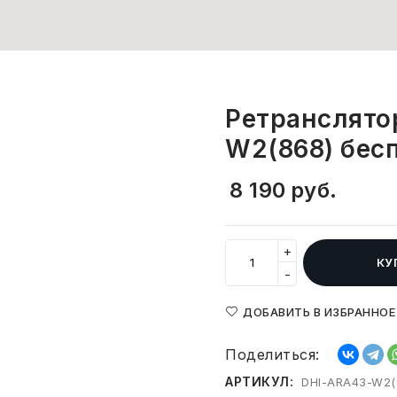
Ретранслято
W2(868) бес
8 190
руб.
+
КУ
-
ДОБАВИТЬ В ИЗБРАННОЕ
Поделиться:
АРТИКУЛ:
DHI-ARA43-W2(