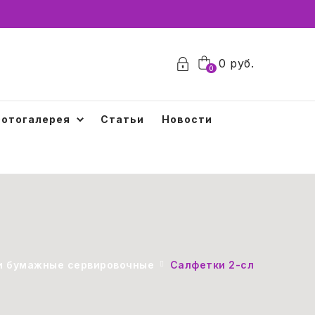
0
руб.
0
отогалерея
Статьи
Новости
и бумажные сервировочные
Салфетки 2-сл. 24х24 че