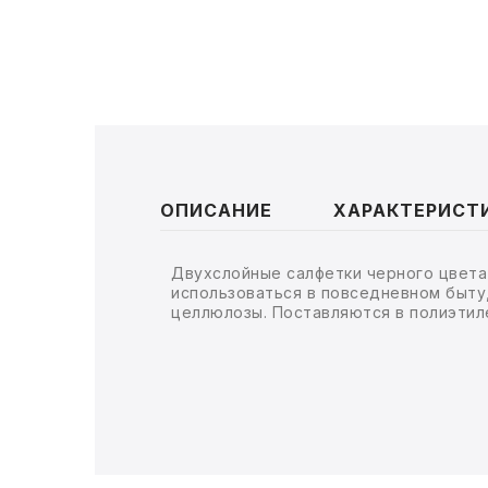
ТОВАРЫ ДЛЯ МЕДИЦИНЫ
КАНЦТОВАРЫ
ДОМ И САД
ОФИС
ОПИСАНИЕ
ХАРАКТЕРИСТ
ШКОЛА
ТЕХНИКА ДЛЯ ОФИСА
Двухслойные салфетки черного цвета
использоваться в повседневном быту,
целлюлозы. Поставляются в полиэтиле
ПРОДУКТЫ ПИТАНИЯ
УПАКОВКА
ХОЗТОВАРЫ
БУМАГА