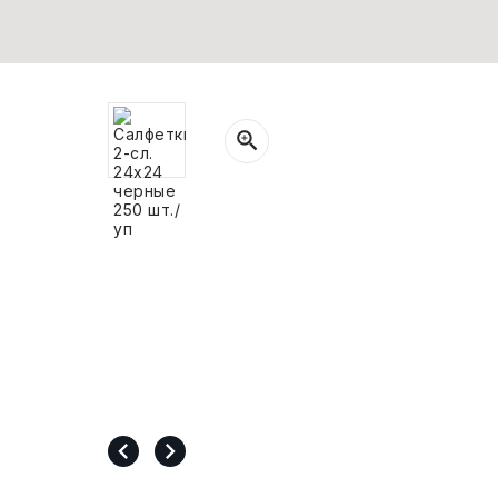
СВОБОДНЫЙ ОСТАТОК ТОВАРА
РАЗВИВАЮЩЕЕ ОБОРУДОВАНИЕ
ХОЗТОВАРЫ И ХИМИЯ
ПОДАРКИ И СУВЕНИРЫ
ШКОЛА И ТВОРЧЕСТВО
МЕБЕЛЬ
МЕБЕЛЬ
МЕДИЦИНСКИЕ ТОВАРЫ
СРЕДСТВА ИНДИВИД. ЗАЩИТЫ
(СИЗ)
РАБОЧАЯ ОДЕЖДА И СИЗ