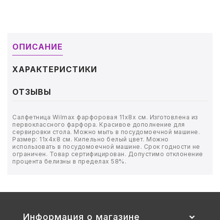
ТОВАРЫ ДЛЯ МЕДИЦИНЫ
КАНЦТОВАРЫ
ОПИСАНИЕ
ДОМ И САД
ХАРАКТЕРИСТИКИ
ОФИС
ОТЗЫВЫ
ШКОЛА
Салфетница Wilmax фарфоровая 11x8x см. Изготовлена из
ТЕХНИКА ДЛЯ ОФИСА
первоклассного фарфора. Красивое дополнение для
сервировки стола. Можно мыть в посудомоечной машине.
Размер: 11х4х8 см. Кипельно белый цвет. Можно
ПРОДУКТЫ ПИТАНИЯ
использовать в посудомоечной машине. Срок годности не
ограничен. Товар сертифицирован. Допустимо отклонение
процента белизны в пределах 58%.
УПАКОВКА
ХОЗТОВАРЫ
Информация о магазине
БУМАГА