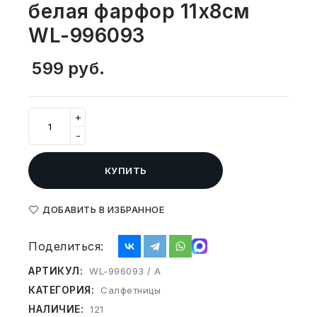
белая фарфор 11х8см
СВОБОДНЫЙ ОСТАТОК ТОВАРА
РАЗВИВАЮЩЕЕ ОБОРУДОВАНИЕ
WL-996093
ХОЗТОВАРЫ И ХИМИЯ
599
руб.
ПОДАРКИ И СУВЕНИРЫ
ШКОЛА И ТВОРЧЕСТВО
+
-
МЕБЕЛЬ
МЕБЕЛЬ
КУПИТЬ
МЕДИЦИНСКИЕ ТОВАРЫ
ДОБАВИТЬ В ИЗБРАННОЕ
СРЕДСТВА ИНДИВИД. ЗАЩИТЫ
Поделиться:
(СИЗ)
АРТИКУЛ:
WL-996093 / A
РАБОЧАЯ ОДЕЖДА И СИЗ
КАТЕГОРИЯ:
Салфетницы
НАЛИЧИЕ:
121