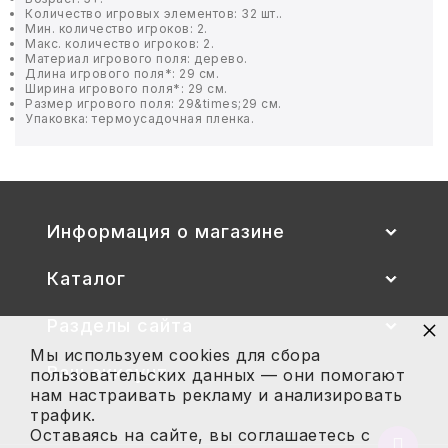
Количество игровых элементов: 32 шт..
Мин. количество игроков: 2.
БЫТОВАЯ И ПРОФ. ХИМИЯ
Макс. количество игроков: 2.
Материал игрового поля: дерево.
Длина игрового поля*: 29 см.
Ширина игрового поля*: 29 см.
БЫТОВАЯ ТЕХНИКА
Размер игрового поля: 29&times;29 см.
Упаковка: термоусадочная пленка.
ДЕМООБОРУДОВАНИЕ
ЭЛЕКТРОНИКА
Информация о магазине
ЭЛЕКТРОТОВАРЫ И ОСВЕЩЕНИЕ
Каталог
ПОСУДА
×
Разделы сайта
ХОББИ И ТВОРЧЕСТВО
Мы используем cookies для сбора
Ваш аккаунт
пользовательских данных — они помогают
ИНСТРУМЕНТЫ И РЕМОНТ
нам настраивать рекламу и анализировать
трафик.
Оставаясь на сайте, вы соглашаетесь с
СПОРТ И ОТДЫХ