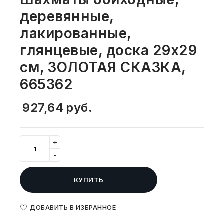
СВОБОДНЫЙ ОСТАТОК ТОВАРА
деревянные,
РАЗВИВАЮЩЕЕ ОБОРУДОВАНИЕ
ХОЗТОВАРЫ И ХИМИЯ
лакированные,
ПОДАРКИ И СУВЕНИРЫ
глянцевые, доска 29х29
см, ЗОЛОТАЯ СКАЗКА,
ШКОЛА И ТВОРЧЕСТВО
665362
МЕБЕЛЬ
927,64
руб.
МЕБЕЛЬ
+
МЕДИЦИНСКИЕ ТОВАРЫ
-
СРЕДСТВА ИНДИВИД. ЗАЩИТЫ
(СИЗ)
КУПИТЬ
РАБОЧАЯ ОДЕЖДА И СИЗ
ДОБАВИТЬ В ИЗБРАННОЕ