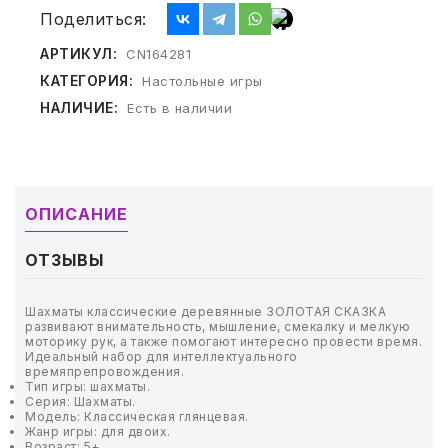
ТОВАРЫ ДЛЯ МЕДИЦИНЫ
Поделиться:
КАНЦТОВАРЫ
АРТИКУЛ:
CN164281
КАТЕГОРИЯ:
Настольные игры
ДОМ И САД
НАЛИЧИЕ:
Есть в наличии
ОФИС
ШКОЛА
ОПИСАНИЕ
ТЕХНИКА ДЛЯ ОФИСА
ОТЗЫВЫ
ПРОДУКТЫ ПИТАНИЯ
Шахматы классические деревянные ЗОЛОТАЯ СКАЗКА
развивают внимательность, мышление, смекалку и мелкую
моторику рук, а также помогают интересно провести время.
УПАКОВКА
Идеальный набор для интеллектуального
времяпрепровождения.
Тип игры: шахматы.
ХОЗТОВАРЫ
Серия: Шахматы.
Модель: Классическая глянцевая.
Жанр игры: для двоих.
БУМАГА
Возраст: 5+.