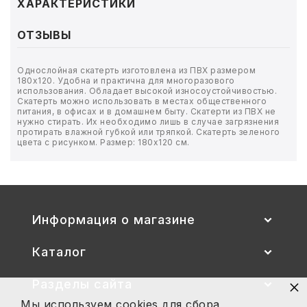
ТОВАРЫ ДЛЯ МЕДИЦИНЫ
ХАРАКТЕРИСТИКИ
ОТЗЫВЫ
КАНЦТОВАРЫ
ДОМ И САД
Однослойная скатерть изготовлена из ПВХ размером
180х120. Удобна и практична для многоразового
использования. Обладает высокой износоустойчивостью.
ОФИС
Скатерть можно использовать в местах общественного
питания, в офисах и в домашнем быту. Скатерти из ПВХ не
нужно стирать. Их необходимо лишь в случае загрязнения
протирать влажной губкой или тряпкой. Скатерть зеленого
ШКОЛА
цвета с рисунком. Размер: 180х120 см.
ТЕХНИКА ДЛЯ ОФИСА
ПРОДУКТЫ ПИТАНИЯ
Информация о магазине
УПАКОВКА
Каталог
ХОЗТОВАРЫ
×
Разделы сайта
БУМАГА
Мы используем cookies для сбора