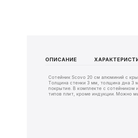
ТОВАРЫ ДЛЯ МЕДИЦИНЫ
КАНЦТОВАРЫ
ДОМ И САД
ОФИС
ОПИСАНИЕ
ХАРАКТЕРИСТ
ШКОЛА
ТЕХНИКА ДЛЯ ОФИСА
Сотейник Scovo 20 см алюминий с кры
Толщина стенки 3 мм, толщина дна 3 
покрытие. В комплекте с сотейником 
ПРОДУКТЫ ПИТАНИЯ
типов плит, кроме индукции. Можно м
УПАКОВКА
ХОЗТОВАРЫ
БУМАГА