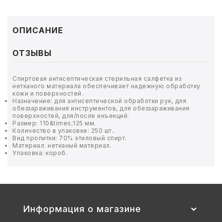
ТОВАРЫ ДЛЯ МЕДИЦИНЫ
КАНЦТОВАРЫ
ОПИСАНИЕ
ДОМ И САД
ОТЗЫВЫ
ОФИС
Спиртовая антисептическая стерильная салфетка из
нетканого материала обеспечивает надежную обработку
кожи и поверхностей.
ШКОЛА
Назначение: для антисептической обработки рук, для
обеззараживания инструментов, для обеззараживания
поверхностей, для/после инъекций.
ТЕХНИКА ДЛЯ ОФИСА
Размер: 110&times;125 мм.
Количество в упаковке: 250 шт..
Вид пропитки: 70% этиловый спирт.
Материал: нетканый материал.
ПРОДУКТЫ ПИТАНИЯ
Упаковка: короб.
УПАКОВКА
ХОЗТОВАРЫ
Информация о магазине
БУМАГА