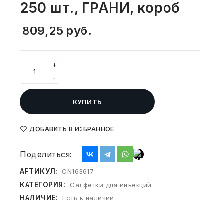
250 шт., ГРАНИ, короб
СВОБОДНЫЙ ОСТАТОК ТОВАРА
РАЗВИВАЮЩЕЕ ОБОРУДОВАНИЕ
ХОЗТОВАРЫ И ХИМИЯ
809,25
руб.
ПОДАРКИ И СУВЕНИРЫ
+
ШКОЛА И ТВОРЧЕСТВО
-
МЕБЕЛЬ
КУПИТЬ
МЕБЕЛЬ
ДОБАВИТЬ В ИЗБРАННОЕ
МЕДИЦИНСКИЕ ТОВАРЫ
Поделиться:
СРЕДСТВА ИНДИВИД. ЗАЩИТЫ
АРТИКУЛ:
CN163617
(СИЗ)
КАТЕГОРИЯ:
Салфетки для инъекций
РАБОЧАЯ ОДЕЖДА И СИЗ
НАЛИЧИЕ:
Есть в наличии