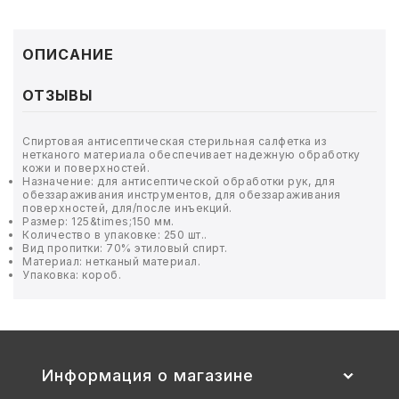
ТОВАРЫ ДЛЯ МЕДИЦИНЫ
КАНЦТОВАРЫ
ОПИСАНИЕ
ДОМ И САД
ОТЗЫВЫ
ОФИС
Спиртовая антисептическая стерильная салфетка из
нетканого материала обеспечивает надежную обработку
кожи и поверхностей.
ШКОЛА
Назначение: для антисептической обработки рук, для
обеззараживания инструментов, для обеззараживания
поверхностей, для/после инъекций.
ТЕХНИКА ДЛЯ ОФИСА
Размер: 125&times;150 мм.
Количество в упаковке: 250 шт..
Вид пропитки: 70% этиловый спирт.
Материал: нетканый материал.
ПРОДУКТЫ ПИТАНИЯ
Упаковка: короб.
УПАКОВКА
ХОЗТОВАРЫ
Информация о магазине
БУМАГА