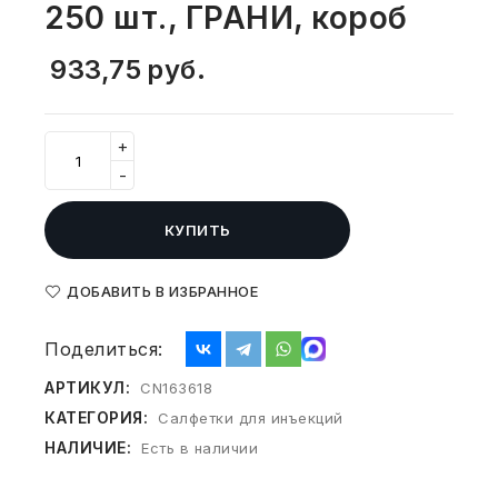
250 шт., ГРАНИ, короб
СВОБОДНЫЙ ОСТАТОК ТОВАРА
РАЗВИВАЮЩЕЕ ОБОРУДОВАНИЕ
ХОЗТОВАРЫ И ХИМИЯ
933,75
руб.
ПОДАРКИ И СУВЕНИРЫ
+
ШКОЛА И ТВОРЧЕСТВО
-
МЕБЕЛЬ
КУПИТЬ
МЕБЕЛЬ
ДОБАВИТЬ В ИЗБРАННОЕ
МЕДИЦИНСКИЕ ТОВАРЫ
Поделиться:
СРЕДСТВА ИНДИВИД. ЗАЩИТЫ
АРТИКУЛ:
CN163618
(СИЗ)
КАТЕГОРИЯ:
Салфетки для инъекций
РАБОЧАЯ ОДЕЖДА И СИЗ
НАЛИЧИЕ:
Есть в наличии