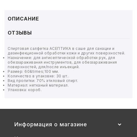
ТОВАРЫ ДЛЯ МЕДИЦИНЫ
КАНЦТОВАРЫ
ОПИСАНИЕ
ДОМ И САД
ОТЗЫВЫ
ОФИС
Спиртовая салфетка АСЕПТИКА в саше для санации и
дезинфекционной обработки кожи и других поверхностей.
Назначение: для антисептической обработки рук, для
ШКОЛА
обеззараживания инструментов, для обеззараживания
поверхностей, для/после инъекций.
Размер: 60&times;100 мм.
ТЕХНИКА ДЛЯ ОФИСА
Количество в упаковке: 30 шт..
Вид пропитки: 70% этиловый спирт.
Материал: нетканый материал.
Упаковка: короб.
ПРОДУКТЫ ПИТАНИЯ
УПАКОВКА
ХОЗТОВАРЫ
Информация о магазине
БУМАГА