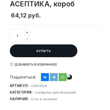
АСЕПТИКА, короб
СВОБОДНЫЙ ОСТАТОК ТОВАРА
РАЗВИВАЮЩЕЕ ОБОРУДОВАНИЕ
ХОЗТОВАРЫ И ХИМИЯ
64,12
руб.
ПОДАРКИ И СУВЕНИРЫ
+
ШКОЛА И ТВОРЧЕСТВО
-
МЕБЕЛЬ
КУПИТЬ
МЕБЕЛЬ
ДОБАВИТЬ В ИЗБРАННОЕ
МЕДИЦИНСКИЕ ТОВАРЫ
Поделиться:
СРЕДСТВА ИНДИВИД. ЗАЩИТЫ
АРТИКУЛ:
CN163614
(СИЗ)
КАТЕГОРИЯ:
Салфетки для инъекций
РАБОЧАЯ ОДЕЖДА И СИЗ
НАЛИЧИЕ:
Есть в наличии