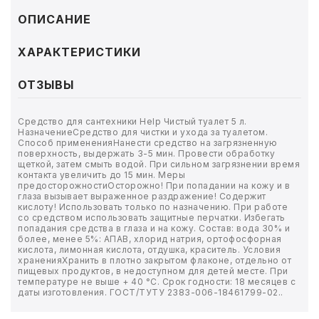
ТОВАРЫ ДЛЯ МЕДИЦИНЫ
ОПИСАНИЕ
КАНЦТОВАРЫ
ХАРАКТЕРИСТИКИ
ДОМ И САД
ОТЗЫВЫ
ОФИС
Средство для сантехники Help Чистый туалет 5 л.
НазначениеСредство для чистки и ухода за туалетом.
ШКОЛА
Способ примененияНанести средство на загрязненную
поверхность, выдержать 3-5 мин. Провести обработку
щеткой, затем смыть водой. При сильном загрязнении время
ТЕХНИКА ДЛЯ ОФИСА
контакта увеличить до 15 мин. Меры
предосторожностиОсторожно! При попадании на кожу и в
глаза вызывает выраженное раздражение! Содержит
кислоту! Использовать только по назначению. При работе
ПРОДУКТЫ ПИТАНИЯ
со средством использовать защитные перчатки. Избегать
попадания средства в глаза и на кожу. Состав: вода 30% и
более, менее 5%: АПАВ, хлорид натрия, ортофосфорная
УПАКОВКА
кислота, лимонная кислота, отдушка, краситель. Условия
храненияХранить в плотно закрытом флаконе, отдельно от
пищевых продуктов, в недоступном для детей месте. При
ХОЗТОВАРЫ
температуре не выше + 40 °C. Срок годности: 18 месяцев с
даты изготовления. ГОСТ/ТУТУ 2383-006-18461799-02..
БУМАГА