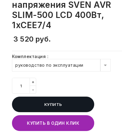
напряжения SVEN AVR
СВОБОДНЫЙ ОСТАТОК ТОВАРА
РАЗВИВАЮЩЕЕ ОБОРУДОВАНИЕ
SLIM-500 LCD 400Вт,
ХОЗТОВАРЫ И ХИМИЯ
1xCEE7/4
ПОДАРКИ И СУВЕНИРЫ
3 520
руб.
ШКОЛА И ТВОРЧЕСТВО
Комплектация
:
МЕБЕЛЬ
руководство по эксплуатации
МЕБЕЛЬ
+
МЕДИЦИНСКИЕ ТОВАРЫ
-
СРЕДСТВА ИНДИВИД. ЗАЩИТЫ
КУПИТЬ
(СИЗ)
РАБОЧАЯ ОДЕЖДА И СИЗ
КУПИТЬ В ОДИН КЛИК