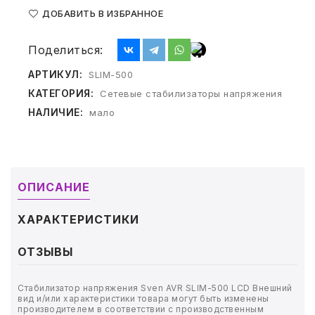
ТОВАРЫ ДЛЯ МЕДИЦИНЫ
ДОБАВИТЬ В ИЗБРАННОЕ
КАНЦТОВАРЫ
Поделиться:
ДОМ И САД
АРТИКУЛ:
SLIM-500
КАТЕГОРИЯ:
Сетевые стабилизаторы напряжения
ОФИС
НАЛИЧИЕ:
мало
ШКОЛА
ТЕХНИКА ДЛЯ ОФИСА
ОПИСАНИЕ
ПРОДУКТЫ ПИТАНИЯ
ХАРАКТЕРИСТИКИ
УПАКОВКА
ОТЗЫВЫ
ХОЗТОВАРЫ
Стабилизатор напряжения Sven AVR SLIM-500 LCD Внешний
вид и/или характеристики товара могут быть изменены
производителем в соответствии с производственным
БУМАГА