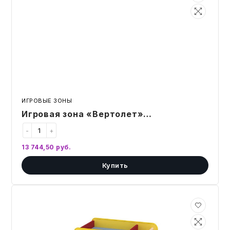
«Вертолет»
1370х560х1100
ИГРОВЫЕ ЗОНЫ
Игровая зона «Вертолет»
1370х560х1100
-
+
13 744,50
руб.
Купить
Раздаточный
столик
630х400х560