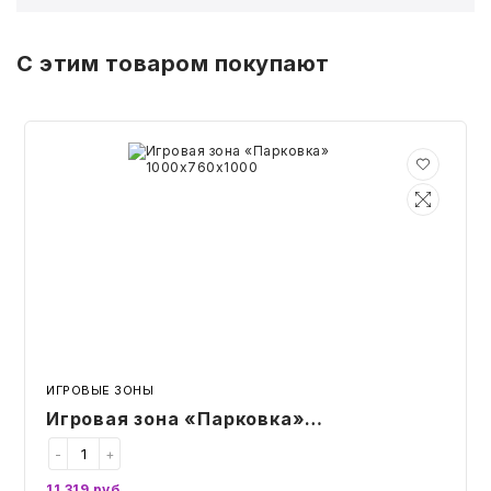
БЫТОВАЯ И ПРОФ. ХИМИЯ
С этим товаром покупают
БЫТОВАЯ ТЕХНИКА
Игровая
ДЕМООБОРУДОВАНИЕ
зона
«Парковка»
1000х760х1000
ЭЛЕКТРОНИКА
ЭЛЕКТРОТОВАРЫ И ОСВЕЩЕНИЕ
ПОСУДА
ХОББИ И ТВОРЧЕСТВО
ИГРОВЫЕ ЗОНЫ
Игровая зона «Парковка»
ИНСТРУМЕНТЫ И РЕМОНТ
1000х760х1000
-
+
СПОРТ И ОТДЫХ
11 319
руб.