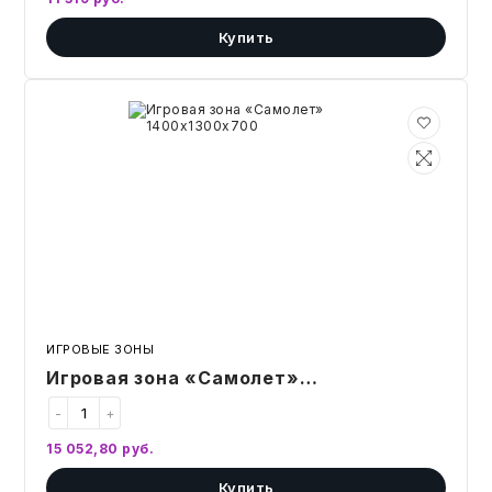
Купить
ИГРЫ И ИГРУШКИ
ХУДОЖНИКАМ
Игровая
зона
«Самолет»
ПОДАРКИ И ПРАЗДНИК
1400х1300х700
КНИГИ
КРАСОТА И ЗДОРОВЬЕ
АВТОТОВАРЫ
ИГРОВЫЕ ЗОНЫ
СТЭМ-ОБРАЗОВАНИЕ
Игровая зона «Самолет»
1400х1300х700
-
+
АЛМА-ОБРАЗОВАНИЕ
15 052,80
руб.
Купить