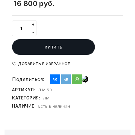
16 800
руб.
СВОБОДНЫЙ ОСТАТОК ТОВАРА
РАЗВИВАЮЩЕЕ ОБОРУДОВАНИЕ
ХОЗТОВАРЫ И ХИМИЯ
+
ПОДАРКИ И СУВЕНИРЫ
-
ШКОЛА И ТВОРЧЕСТВО
КУПИТЬ
МЕБЕЛЬ
ДОБАВИТЬ В ИЗБРАННОЕ
МЕБЕЛЬ
Поделиться:
МЕДИЦИНСКИЕ ТОВАРЫ
АРТИКУЛ:
Л.М.50
КАТЕГОРИЯ:
ЛМ
СРЕДСТВА ИНДИВИД. ЗАЩИТЫ
НАЛИЧИЕ:
(СИЗ)
Есть в наличии
РАБОЧАЯ ОДЕЖДА И СИЗ