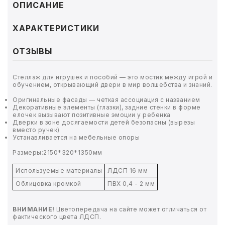
ТОВАРЫ ДЛЯ МЕДИЦИНЫ
ОПИСАНИЕ
КАНЦТОВАРЫ
ХАРАКТЕРИСТИКИ
ДОМ И САД
ОТЗЫВЫ
ОФИС
Стеллаж для игрушек и пособий — это мостик между игрой и
обучением, открывающий двери в мир волшебства и знаний.
ШКОЛА
Оригинальные фасады — четкая ассоциация с названием
Декоративные элементы (глазки), задние стенки в форме
елочек вызывают позитивные эмоции у ребенка
Дверки в зоне досягаемости детей безопасны (вырезы
ТЕХНИКА ДЛЯ ОФИСА
вместо ручек)
Устанавливается на мебельные опоры
ПРОДУКТЫ ПИТАНИЯ
Размеры:2150*320*1350мм
Используемые материалы
ЛДСП 16 мм
УПАКОВКА
Облицовка кромкой
ПВХ 0,4 - 2 мм
ХОЗТОВАРЫ
ВНИМАНИЕ!
Цветопередача на сайте может отличаться от
фактического цвета ЛДСП.
БУМАГА