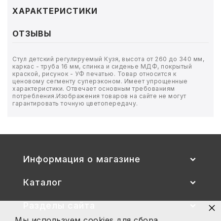
ТОВАРЫ ДЛЯ МЕДИЦИНЫ
ХАРАКТЕРИСТИКИ
КАНЦТОВАРЫ
ОТЗЫВЫ
ДОМ И САД
Стул детский регулируемый Кузя, высота от 260 до 340 мм,
каркас - труба 16 мм, спинка и сиденье МДФ, покрытый
ОФИС
краской, рисунок - УФ печатью. Товар относится к
ценовому сегменту суперэконом. Имеет упрощенные
характеристики. Отвечает основным требованиям
потребления.
Изображения товаров на сайте не могут
ШКОЛА
гарантировать точную цветопередачу.
ТЕХНИКА ДЛЯ ОФИСА
ПРОДУКТЫ ПИТАНИЯ
Информация о магазине
УПАКОВКА
Каталог
ХОЗТОВАРЫ
×
Разделы сайта
БУМАГА
Мы используем cookies для сбора