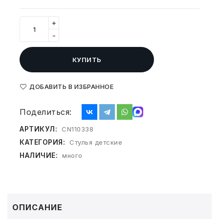
СВОБОДНЫЙ ОСТАТОК ТОВАРА
РАЗВИВАЮЩЕЕ ОБОРУДОВАНИЕ
ХОЗТОВАРЫ И ХИМИЯ
+
-
ПОДАРКИ И СУВЕНИРЫ
КУПИТЬ
ШКОЛА И ТВОРЧЕСТВО
ДОБАВИТЬ В ИЗБРАННОЕ
МЕБЕЛЬ
Поделиться:
МЕБЕЛЬ
АРТИКУЛ:
CN110338
МЕДИЦИНСКИЕ ТОВАРЫ
КАТЕГОРИЯ:
Стулья детские
НАЛИЧИЕ:
много
СРЕДСТВА ИНДИВИД. ЗАЩИТЫ
(СИЗ)
РАБОЧАЯ ОДЕЖДА И СИЗ
ОПИСАНИЕ