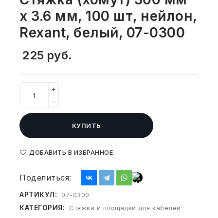
СВОБОДНЫЙ ОСТАТОК ТОВАРА
х 3.6 мм, 100 шт, нейлон,
РАЗВИВАЮЩЕЕ ОБОРУДОВАНИЕ
ХОЗТОВАРЫ И ХИМИЯ
Rexant, белый, 07-0300
ПОДАРКИ И СУВЕНИРЫ
225
руб.
ШКОЛА И ТВОРЧЕСТВО
+
МЕБЕЛЬ
-
МЕБЕЛЬ
КУПИТЬ
МЕДИЦИНСКИЕ ТОВАРЫ
ДОБАВИТЬ В ИЗБРАННОЕ
СРЕДСТВА ИНДИВИД. ЗАЩИТЫ
(СИЗ)
Поделиться:
АРТИКУЛ:
РАБОЧАЯ ОДЕЖДА И СИЗ
07-0300
КАТЕГОРИЯ:
Стяжки и площадки для кабелей