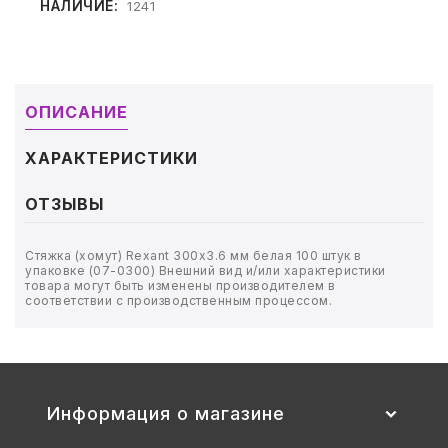
ТОВАРЫ ДЛЯ МЕДИЦИНЫ
НАЛИЧИЕ:
1241
КАНЦТОВАРЫ
ДОМ И САД
ОПИСАНИЕ
ОФИС
ХАРАКТЕРИСТИКИ
ШКОЛА
ОТЗЫВЫ
ТЕХНИКА ДЛЯ ОФИСА
Стяжка (хомут) Rexant 300х3.6 мм белая 100 штук в
упаковке (07-0300) Внешний вид и/или характеристики
товара могут быть изменены производителем в
ПРОДУКТЫ ПИТАНИЯ
соответствии с производственным процессом.
УПАКОВКА
ХОЗТОВАРЫ
Информация о магазине
БУМАГА