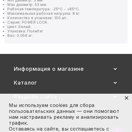
Min диаметр: 3 мм.
Max диаметр: 53 мм.
Рабочая температура: -25°C - +85°C.
БЫТОВАЯ И ПРОФ. ХИМИЯ
Максимальная рабочая нагрузка: 8 кг.
Количество в упаковке: 100 шт..
Серия: POWER LOCK.
Цвет: белый.
БЫТОВАЯ ТЕХНИКА
Упаковка: Полибэг.
Вес: 0.056 кг.
ДЕМООБОРУДОВАНИЕ
ЭЛЕКТРОНИКА
Информация о магазине
ЭЛЕКТРОТОВАРЫ И ОСВЕЩЕНИЕ
Каталог
ПОСУДА
×
Разделы сайта
ХОББИ И ТВОРЧЕСТВО
Мы используем cookies для сбора
Ваш аккаунт
пользовательских данных — они помогают
ИНСТРУМЕНТЫ И РЕМОНТ
нам настраивать рекламу и анализировать
трафик.
СПОРТ И ОТДЫХ
Оставаясь на сайте, вы соглашаетесь с