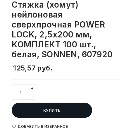
Стяжка (хомут)
СВОБОДНЫЙ ОСТАТОК ТОВАРА
РАЗВИВАЮЩЕЕ ОБОРУДОВАНИЕ
нейлоновая
ХОЗТОВАРЫ И ХИМИЯ
сверхпрочная POWER
ПОДАРКИ И СУВЕНИРЫ
LOCK, 2,5х200 мм,
ШКОЛА И ТВОРЧЕСТВО
КОМПЛЕКТ 100 шт.,
белая, SONNEN, 607920
МЕБЕЛЬ
125,57
руб.
МЕБЕЛЬ
МЕДИЦИНСКИЕ ТОВАРЫ
+
-
СРЕДСТВА ИНДИВИД. ЗАЩИТЫ
(СИЗ)
КУПИТЬ
РАБОЧАЯ ОДЕЖДА И СИЗ
ДОБАВИТЬ В ИЗБРАННОЕ