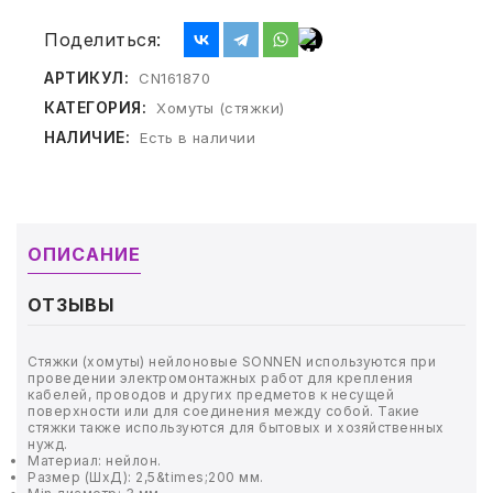
ТОВАРЫ ДЛЯ МЕДИЦИНЫ
Поделиться:
КАНЦТОВАРЫ
АРТИКУЛ:
CN161870
КАТЕГОРИЯ:
Хомуты (стяжки)
ДОМ И САД
НАЛИЧИЕ:
Есть в наличии
ОФИС
ШКОЛА
ОПИСАНИЕ
ТЕХНИКА ДЛЯ ОФИСА
ОТЗЫВЫ
ПРОДУКТЫ ПИТАНИЯ
Стяжки (хомуты) нейлоновые SONNEN используются при
УПАКОВКА
проведении электромонтажных работ для крепления
кабелей, проводов и других предметов к несущей
поверхности или для соединения между собой. Такие
стяжки также используются для бытовых и хозяйственных
ХОЗТОВАРЫ
нужд.
Материал: нейлон.
Размер (ШхД): 2,5&times;200 мм.
БУМАГА