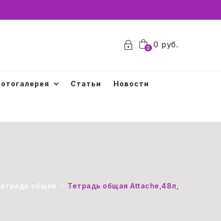
0
0
руб.
0
отогалерея
Статьи
Новости
Тетради общие
Тетрадь общая Attache,48л,клет,А5,ск