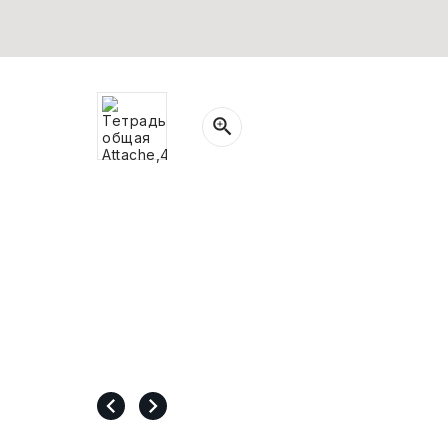
СВОБОДНЫЙ ОСТАТОК ТОВАРА
РАЗВИВАЮЩЕЕ ОБОРУДОВАНИЕ
ХОЗТОВАРЫ И ХИМИЯ
ПОДАРКИ И СУВЕНИРЫ
ШКОЛА И ТВОРЧЕСТВО
МЕБЕЛЬ
МЕБЕЛЬ
МЕДИЦИНСКИЕ ТОВАРЫ
СРЕДСТВА ИНДИВИД. ЗАЩИТЫ
(СИЗ)
РАБОЧАЯ ОДЕЖДА И СИЗ