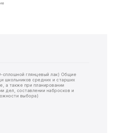
ие
УФ-сплошной глянцевый лак) Общие
ди школьников средних и старших
е, а также при планировании
и дел, составлении набросков и
можности выбора)