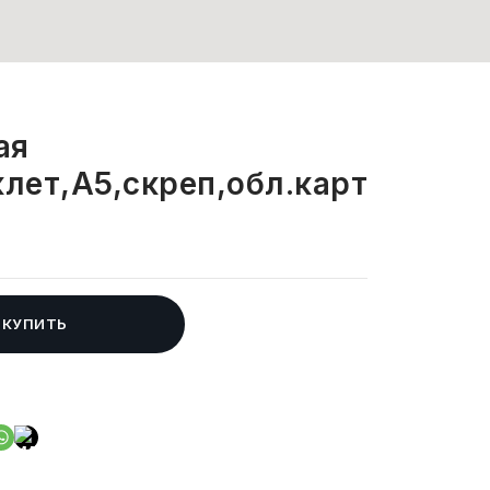
ая
клет,А5,скреп,обл.карт
КУПИТЬ