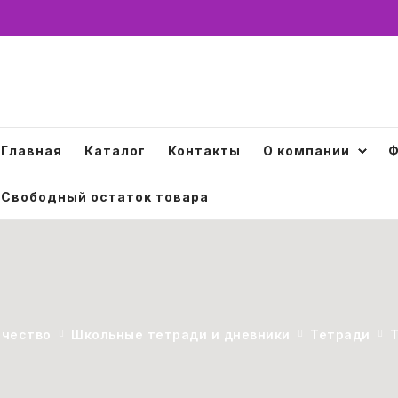
Главная
Каталог
Контакты
О компании
Ф
Свободный остаток товара
рчество
Школьные тетради и дневники
Тетради