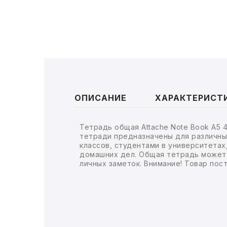
ТОВАРЫ ДЛЯ МЕДИЦИНЫ
КАНЦТОВАРЫ
ДОМ И САД
ОФИС
ОПИСАНИЕ
ХАРАКТЕРИСТ
ШКОЛА
ТЕХНИКА ДЛЯ ОФИСА
Тетрадь общая Attache Note Book А5 
тетради предназначены для различны
классов, студентами в университетах
ПРОДУКТЫ ПИТАНИЯ
домашних дел. Общая тетрадь может 
личных заметок. Внимание! Товар пос
УПАКОВКА
ХОЗТОВАРЫ
БУМАГА