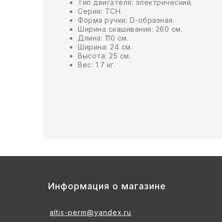
Тип двигателя: электрический.
Серия: ТСН.
Форма ручки: D-образная.
БЫТОВАЯ И ПРОФ. ХИМИЯ
Ширина скашивания: 260 см.
Длина: 110 см.
БЫТОВАЯ ТЕХНИКА
Ширина: 24 см.
Высота: 25 см.
Вес: 1.7 кг.
ДЕМООБОРУДОВАНИЕ
ЭЛЕКТРОНИКА
ЭЛЕКТРОТОВАРЫ И ОСВЕЩЕНИЕ
ПОСУДА
ХОББИ И ТВОРЧЕСТВО
Информация о магазине
ИНСТРУМЕНТЫ И РЕМОНТ
altis-perm@yandex.ru
СПОРТ И ОТДЫХ