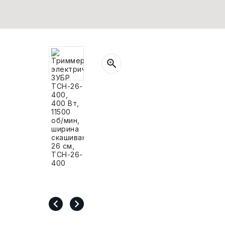
СВОБОДНЫЙ ОСТАТОК ТОВАРА
РАЗВИВАЮЩЕЕ ОБОРУДОВАНИЕ
ХОЗТОВАРЫ И ХИМИЯ
ПОДАРКИ И СУВЕНИРЫ
ШКОЛА И ТВОРЧЕСТВО
МЕБЕЛЬ
МЕБЕЛЬ
МЕДИЦИНСКИЕ ТОВАРЫ
СРЕДСТВА ИНДИВИД. ЗАЩИТЫ
(СИЗ)
РАБОЧАЯ ОДЕЖДА И СИЗ