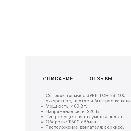
ТОВАРЫ ДЛЯ МЕДИЦИНЫ
КАНЦТОВАРЫ
ДОМ И САД
ОФИС
ШКОЛА
ТЕХНИКА ДЛЯ ОФИСА
ОПИСАНИЕ
ОТЗЫВЫ
ПРОДУКТЫ ПИТАНИЯ
Сетевой триммер ЗУБР ТСН-26-400 – 
аккуратное, чистое и быстрое кошени
УПАКОВКА
Мощность: 400 Вт.
Напряжение сети: 220 В.
ХОЗТОВАРЫ
Тип режущего инструмента: леска.
Обороты: 11500 об/мин.
Расположение двигателя: верхнее.
БУМАГА