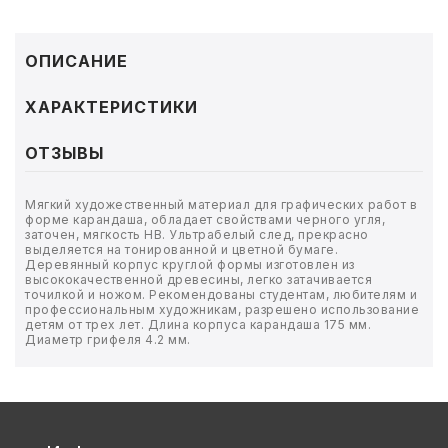
ТОВАРЫ ДЛЯ МЕДИЦИНЫ
КАНЦТОВАРЫ
ОПИСАНИЕ
ДОМ И САД
ХАРАКТЕРИСТИКИ
ОФИС
ОТЗЫВЫ
ШКОЛА
Мягкий художественный материал для графических работ в
форме карандаша, обладает свойствами черного угля,
заточен, мягкость HB. Ультрабелый след, прекрасно
ТЕХНИКА ДЛЯ ОФИСА
выделяется на тонированной и цветной бумаге.
Деревянный корпус круглой формы изготовлен из
высококачественной древесины, легко затачивается
ПРОДУКТЫ ПИТАНИЯ
точилкой и ножом. Рекомендованы студентам, любителям и
профессиональным художникам, разрешено использование
детям от трех лет. Длина корпуса карандаша 175 мм.
Диаметр грифеля 4.2 мм.
УПАКОВКА
ХОЗТОВАРЫ
БУМАГА