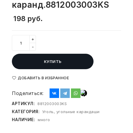
каранд.8812003003KS
СВОБОДНЫЙ ОСТАТОК ТОВАРА
РАЗВИВАЮЩЕЕ ОБОРУДОВАНИЕ
ХОЗТОВАРЫ И ХИМИЯ
198
руб.
ПОДАРКИ И СУВЕНИРЫ
+
ШКОЛА И ТВОРЧЕСТВО
-
МЕБЕЛЬ
КУПИТЬ
МЕБЕЛЬ
ДОБАВИТЬ В ИЗБРАННОЕ
МЕДИЦИНСКИЕ ТОВАРЫ
Поделиться:
СРЕДСТВА ИНДИВИД. ЗАЩИТЫ
АРТИКУЛ:
8812003003KS
(СИЗ)
КАТЕГОРИЯ:
Уголь, угольные карандаши
РАБОЧАЯ ОДЕЖДА И СИЗ
НАЛИЧИЕ:
много