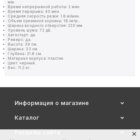
мм.
Время непрерывной работы: 2 мин.
Время перерыва: 40 мин.
БЫТОВАЯ И ПРОФ. ХИМИЯ
Средняя скорость резки: 1.8 м/мин.
Объем приемной корзины: 18 литр..
Ширина входного отверстия: 220 мм.
БЫТОВАЯ ТЕХНИКА
Уровень шума: 72 дБ.
Автостарт: да.
Реверс: да.
ДЕМООБОРУДОВАНИЕ
Высота: 39 см.
Ширина: 33 см.
Глубина: 21.8 см.
Материал корпуса: пластик.
ЭЛЕКТРОНИКА
Цвет: черный.
Вес: 11.2 кг.
ЭЛЕКТРОТОВАРЫ И ОСВЕЩЕНИЕ
ПОСУДА
Информация о магазине
ХОББИ И ТВОРЧЕСТВО
Каталог
ИНСТРУМЕНТЫ И РЕМОНТ
×
Разделы сайта
СПОРТ И ОТДЫХ