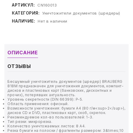
ТОВАРЫ ДЛЯ МЕДИЦИНЫ
АРТИКУЛ:
CN160013
КАТЕГОРИЯ:
Уничтожители документов (шредеры)
КАНЦТОВАРЫ
НАЛИЧИЕ:
Нет в наличии
ДОМ И САД
ОФИС
ОПИСАНИЕ
ШКОЛА
ОТЗЫВЫ
ТЕХНИКА ДЛЯ ОФИСА
Бесшумный уничтожитель документов (шредер) BRAUBERG
818M предназначен для уничтожения документов, компакт-
ПРОДУКТЫ ПИТАНИЯ
дисков и пластиковых карт (банковских, дисконтных и
прочих), потерявших актуальность.
Уровень секретности (DIN 66399): P-5.
УПАКОВКА
Область применения: офисный.
Возможности уничтожения: бумаги А4 (80 г/м<sup>2</sup>),
дисков CD и DVD, пластиковых карт, скоб, скрепок.
ХОЗТОВАРЫ
Рекомендуемое кол-во пользователей: 1-3.
Тип резки: микрорезка.
Количество уничтожаемых листов: 8 А4.
Резка бумаги на полоски / фрагменты размером: 3&times;10
БУМАГА