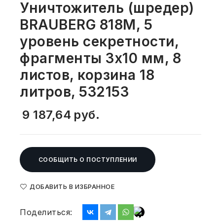
Уничтожитель (шредер)
СВОБОДНЫЙ ОСТАТОК ТОВАРА
РАЗВИВАЮЩЕЕ ОБОРУДОВАНИЕ
BRAUBERG 818M, 5
ХОЗТОВАРЫ И ХИМИЯ
уровень секретности,
ПОДАРКИ И СУВЕНИРЫ
фрагменты 3х10 мм, 8
ШКОЛА И ТВОРЧЕСТВО
листов, корзина 18
литров, 532153
МЕБЕЛЬ
9 187,64
руб.
МЕБЕЛЬ
МЕДИЦИНСКИЕ ТОВАРЫ
СООБЩИТЬ О ПОСТУПЛЕНИИ
СРЕДСТВА ИНДИВИД. ЗАЩИТЫ
(СИЗ)
ДОБАВИТЬ В ИЗБРАННОЕ
РАБОЧАЯ ОДЕЖДА И СИЗ
Поделиться: