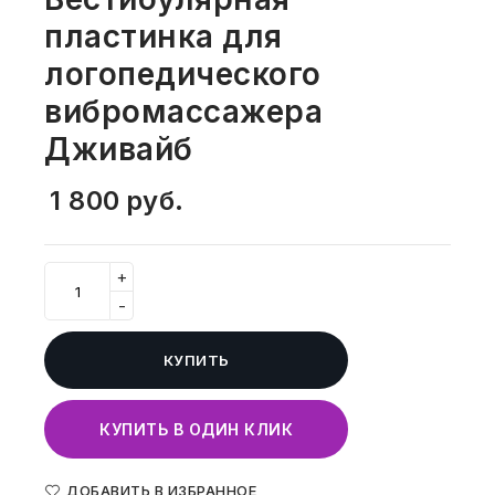
СВОБОДНЫЙ ОСТАТОК ТОВАРА
пластинка для
РАЗВИВАЮЩЕЕ ОБОРУДОВАНИЕ
ХОЗТОВАРЫ И ХИМИЯ
логопедического
ПОДАРКИ И СУВЕНИРЫ
вибромассажера
Дживайб
ШКОЛА И ТВОРЧЕСТВО
1 800
руб.
МЕБЕЛЬ
МЕБЕЛЬ
+
-
МЕДИЦИНСКИЕ ТОВАРЫ
КУПИТЬ
СРЕДСТВА ИНДИВИД. ЗАЩИТЫ
(СИЗ)
КУПИТЬ В ОДИН КЛИК
РАБОЧАЯ ОДЕЖДА И СИЗ
ДОБАВИТЬ В ИЗБРАННОЕ