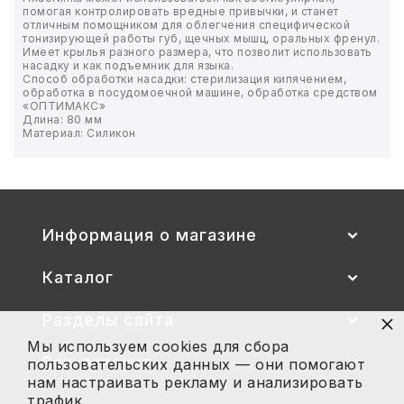
помогая контролировать вредные привычки, и станет
отличным помощником для облегчения специфической
БЫТОВАЯ И ПРОФ. ХИМИЯ
тонизирующей работы губ, щечных мышц, оральных френул.
Имеет крылья разного размера, что позволит использовать
насадку и как подъемник для языка.
Способ обработки насадки: стерилизация кипячением,
БЫТОВАЯ ТЕХНИКА
обработка в посудомоечной машине, обработка средством
«ОПТИМАКС»
Длина: 80 мм
ДЕМООБОРУДОВАНИЕ
Материал: Силикон
ЭЛЕКТРОНИКА
ЭЛЕКТРОТОВАРЫ И ОСВЕЩЕНИЕ
Информация о магазине
ПОСУДА
Каталог
ХОББИ И ТВОРЧЕСТВО
×
Разделы сайта
Мы используем cookies для сбора
ИНСТРУМЕНТЫ И РЕМОНТ
Ваш аккаунт
пользовательских данных — они помогают
нам настраивать рекламу и анализировать
СПОРТ И ОТДЫХ
трафик.