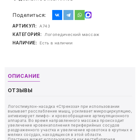
ТОВАРЫ ДЛЯ МЕДИЦИНЫ
Поделиться:
КАНЦТОВАРЫ
АРТИКУЛ:
А743
ДОМ И САД
КАТЕГОРИЯ:
Логопедический массаж
НАЛИЧИЕ:
Есть в наличии
ОФИС
ШКОЛА
ОПИСАНИЕ
ТЕХНИКА ДЛЯ ОФИСА
ОТЗЫВЫ
ПРОДУКТЫ ПИТАНИЯ
Логостимулон-насадка «Стрекоза» при использовании
УПАКОВКА
вызывает расслабление мышц, усиливает микроциркуляцию,
активизирует лимфо- и кровообращение артикуляционного
аппарата. Во время направленного массажа происходит
ХОЗТОВАРЫ
увеличение кровенаполнения периферийных сосудов
раздраженного участка и увеличение кровотока в крупных и
мелких сосудах, находящихся в этой области.
БУМАГА
Пластинка может использоваться как вестибулярная,