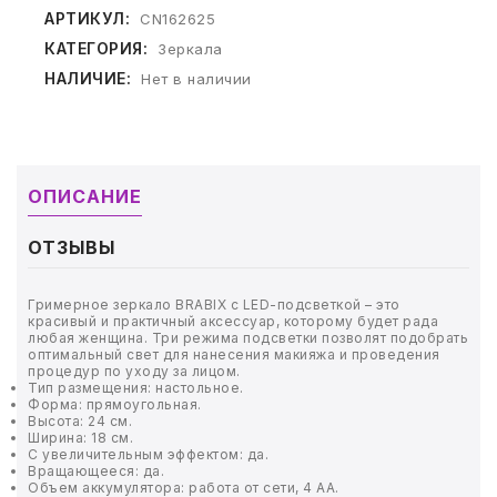
ТОВАРЫ ДЛЯ МЕДИЦИНЫ
АРТИКУЛ:
CN162625
КАТЕГОРИЯ:
Зеркала
КАНЦТОВАРЫ
НАЛИЧИЕ:
Нет в наличии
ДОМ И САД
ОФИС
ОПИСАНИЕ
ШКОЛА
ОТЗЫВЫ
ТЕХНИКА ДЛЯ ОФИСА
Гримерное зеркало BRABIX с LED-подсветкой – это
красивый и практичный аксессуар, которому будет рада
ПРОДУКТЫ ПИТАНИЯ
любая женщина. Три режима подсветки позволят подобрать
оптимальный свет для нанесения макияжа и проведения
процедур по уходу за лицом.
УПАКОВКА
Тип размещения: настольное.
Форма: прямоугольная.
Высота: 24 см.
ХОЗТОВАРЫ
Ширина: 18 см.
С увеличительным эффектом: да.
Вращающееся: да.
Объем аккумулятора: работа от сети, 4 АА.
БУМАГА