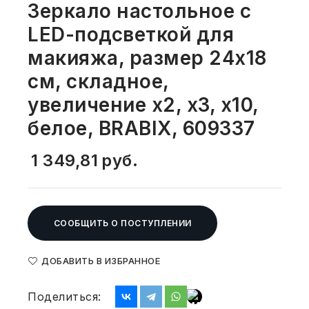
Зеркало настольное с
СВОБОДНЫЙ ОСТАТОК ТОВАРА
РАЗВИВАЮЩЕЕ ОБОРУДОВАНИЕ
LED-подсветкой для
ХОЗТОВАРЫ И ХИМИЯ
макияжа, размер 24х18
ПОДАРКИ И СУВЕНИРЫ
см, складное,
ШКОЛА И ТВОРЧЕСТВО
увеличение х2, х3, х10,
белое, BRABIX, 609337
МЕБЕЛЬ
1 349,81
руб.
МЕБЕЛЬ
МЕДИЦИНСКИЕ ТОВАРЫ
СООБЩИТЬ О ПОСТУПЛЕНИИ
СРЕДСТВА ИНДИВИД. ЗАЩИТЫ
(СИЗ)
ДОБАВИТЬ В ИЗБРАННОЕ
РАБОЧАЯ ОДЕЖДА И СИЗ
Поделиться: