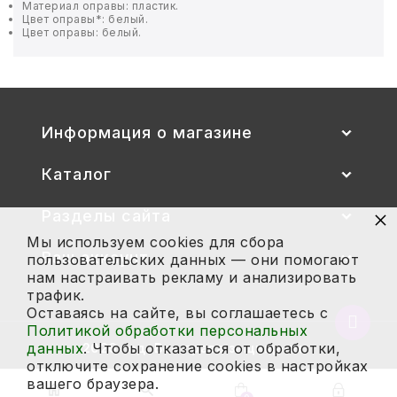
Материал оправы: пластик.
Цвет оправы*: белый.
Цвет оправы: белый.
БЫТОВАЯ И ПРОФ. ХИМИЯ
БЫТОВАЯ ТЕХНИКА
ДЕМООБОРУДОВАНИЕ
Информация о магазине
ЭЛЕКТРОНИКА
Каталог
ЭЛЕКТРОТОВАРЫ И ОСВЕЩЕНИЕ
×
Разделы сайта
Мы используем cookies для сбора
ПОСУДА
Ваш аккаунт
пользовательских данных — они помогают
нам настраивать рекламу и анализировать
трафик.
ХОББИ И ТВОРЧЕСТВО
Оставаясь на сайте, вы соглашаетесь с
Вернут
Политикой обработки персональных
в
ИНСТРУМЕНТЫ И РЕМОНТ
данных
. Чтобы отказаться от обработки,
2026 год. Все права защищены.
начало
отключите сохранение cookies в настройках
страни
вашего браузера.
СПОРТ И ОТДЫХ