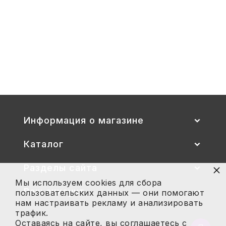
3
Стул детский "Тёма" (спинка и
сиденье цветные) гр. 00-1, 1-3
2 700
Купить
Информация о магазине
Каталог
×
Разделы сайта
Мы используем cookies для сбора
Ваш аккаунт
пользовательских данных — они помогают
нам настраивать рекламу и анализировать
трафик.
Оставаясь на сайте, вы соглашаетесь с