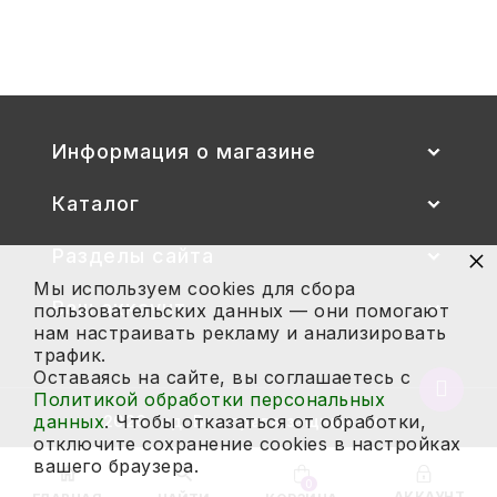
2 700
Купить
Информация о магазине
Каталог
×
Разделы сайта
Мы используем cookies для сбора
Ваш аккаунт
пользовательских данных — они помогают
нам настраивать рекламу и анализировать
трафик.
Оставаясь на сайте, вы соглашаетесь с
Вернут
Политикой обработки персональных
в
данных
. Чтобы отказаться от обработки,
2026 год. Все права защищены.
начало
отключите сохранение cookies в настройках
страни
вашего браузера.
0
АККАУНТ