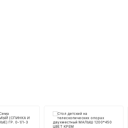
Стол
Стол
детский
детски
на
на
телескопических
телеск