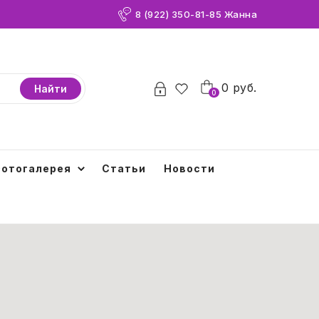
8 (922) 350-81-85 Жанна
0
0
руб.
Найти
0
отогалерея
Статьи
Новости