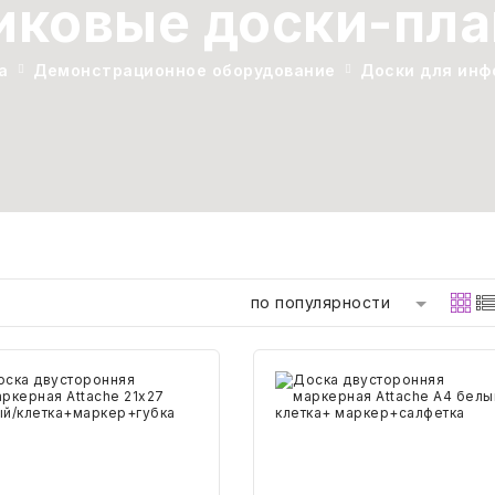
иковые доски-пл
а
Демонстрационное оборудование
Доски для инф
по популярности
ка
Доска
торонняя
двусторонняя
керная
маркерная
che
Attache
7
А4
й/
белый/
ка+маркер+губка
клетка+