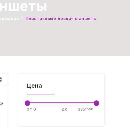
аншеты
ормации
Пластиковые доски-планшеты
Сортировать
по
Цена
по популярности
от
до
руб.