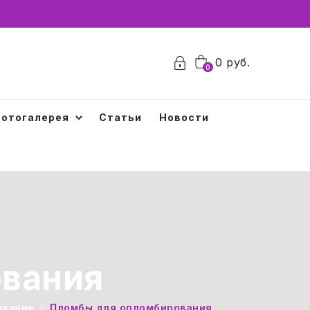
0
руб.
0
отогалерея
Статьи
Новости
ования
ование
Пломбы для опломбирования