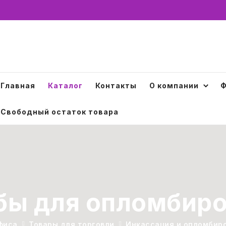
Главная
Каталог
Контакты
О компании
Ф
Свободный остаток товара
ы для опломбир
фиса
Товары для торговли
Инкассация и опломбир