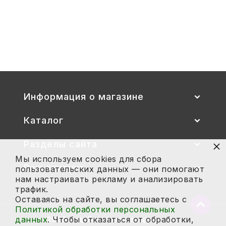
Стул детский "Тёма" (спинка и
сиденье цветные) гр. 00-1, 1-3
2 700
Купить
Информация о магазине
Каталог
×
Разделы сайта
Мы используем cookies для сбора
Ваш аккаунт
пользовательских данных — они помогают
нам настраивать рекламу и анализировать
трафик.
Оставаясь на сайте, вы соглашаетесь с
Вернут
Политикой обработки персональных
в
данных
. Чтобы отказаться от обработки,
2026 год. Все права защищены.
начало