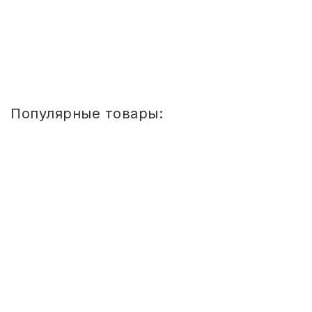
Купить
1
2
Популярные товары:
Стул
детский
Сема
ШТАБЕЛИРУЕМЫЙ
(СПИНКА
И
СИДЕНЬЕ
ЦВЕТНЫЕ)
ГР.
0-
1/1-
3
Стул детский Сема ШТАБЕЛИРУЕМЫЙ