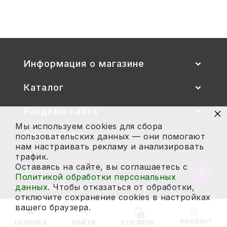
Купить
Информация о магазине
Каталог
×
Разделы сайта
Мы используем cookies для сбора
Ваш аккаунт
пользовательских данных — они помогают
нам настраивать рекламу и анализировать
трафик.
Оставаясь на сайте, вы соглашаетесь с
Вернут
Политикой обработки персональных
в
данных
. Чтобы отказаться от обработки,
2026 год. Все права защищены.
начало
отключите сохранение cookies в настройках
страни
вашего браузера.
0
АККАУНТ
ГЛАВНАЯ
НАЙТИ
КОРЗИНА