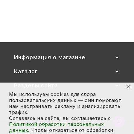
Стул детский "Тёма" (спинка и
сиденье цветные) гр. 00-1, 1-3
2 700
Купить
Информация о магазине
Каталог
×
Разделы сайта
Мы используем cookies для сбора
Ваш аккаунт
пользовательских данных — они помогают
нам настраивать рекламу и анализировать
трафик.
Оставаясь на сайте, вы соглашаетесь с
Вернут
Политикой обработки персональных
в
данных
. Чтобы отказаться от обработки,
2026 год. Все права защищены.
начало