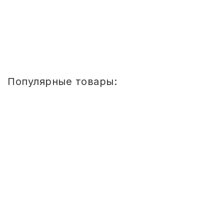
Купить
1
2
3
4
5
»
»»
Популярные товары:
Стул
детский
Сема
ШТАБЕЛИРУЕМЫЙ
(СПИНКА
И
СИДЕНЬЕ
ЦВЕТНЫЕ)
ГР.
0-
1/1-
3
Стул детский Сема ШТАБЕЛИРУЕМЫЙ