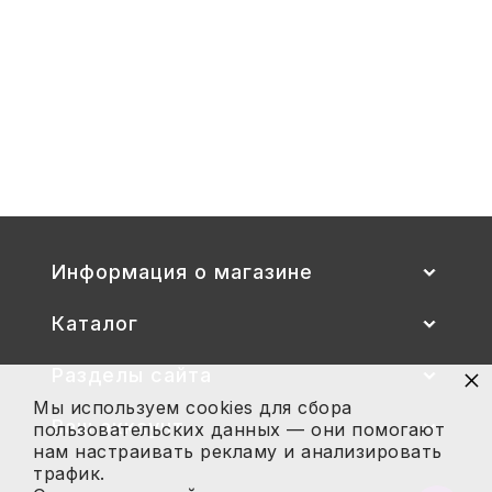
1-
3
Стул детский "Тёма" (спинка и
сиденье цветные) гр. 00-1, 1-3
2 700
Купить
Информация о магазине
Каталог
×
Разделы сайта
Мы используем cookies для сбора
Ваш аккаунт
пользовательских данных — они помогают
нам настраивать рекламу и анализировать
трафик.