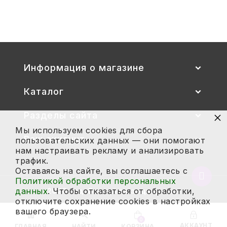
2 700
Купить
Информация о магазине
Каталог
×
Разделы сайта
Мы используем cookies для сбора
Ваш аккаунт
пользовательских данных — они помогают
нам настраивать рекламу и анализировать
трафик.
Оставаясь на сайте, вы соглашаетесь с
Вернут
Политикой обработки персональных
в
данных
. Чтобы отказаться от обработки,
2026 год. Все права защищены.
начало
отключите сохранение cookies в настройках
страни
вашего браузера.
0
АККАУНТ
ГЛАВНАЯ
НАЙТИ
КОРЗИНА