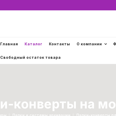
Главная
Каталог
Контакты
О компании
Ф
Свободный остаток товара
и-конверты на м
ары
Папки и системы архивации
Папки-конверты п