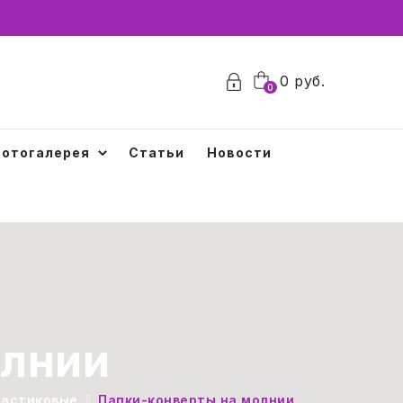
0
0
руб.
0
отогалерея
Статьи
Новости
олнии
ластиковые
Папки-конверты на молнии