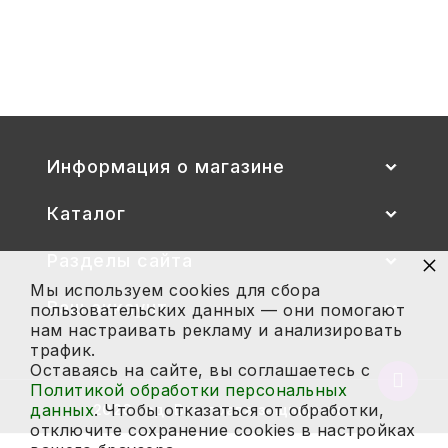
Стул детский "Тёма" (спинка и
сиденье цветные) гр. 00-1, 1-3
2 700
Купить
Информация о магазине
Каталог
×
Разделы сайта
Мы используем cookies для сбора
Ваш аккаунт
пользовательских данных — они помогают
нам настраивать рекламу и анализировать
трафик.
Оставаясь на сайте, вы соглашаетесь с
Вернут
Политикой обработки персональных
в
данных
. Чтобы отказаться от обработки,
2026 год. Все права защищены.
начало
отключите сохранение cookies в настройках
страни