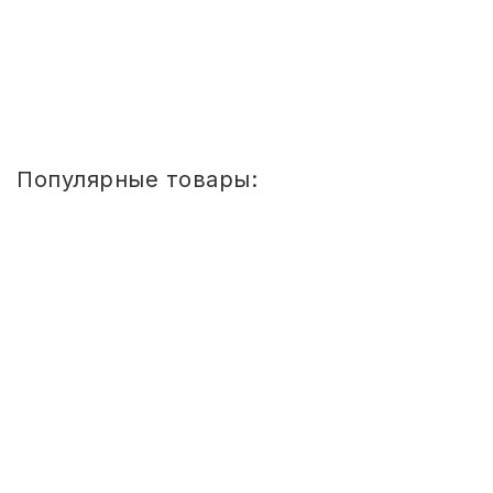
Купить
1
2
Популярные товары:
Стул
детский
Сема
ШТАБЕЛИРУЕМЫЙ
(СПИНКА
И
СИДЕНЬЕ
ЦВЕТНЫЕ)
ГР.
0-
1/1-
3
Стул детский Сема ШТАБЕЛИРУЕМЫЙ