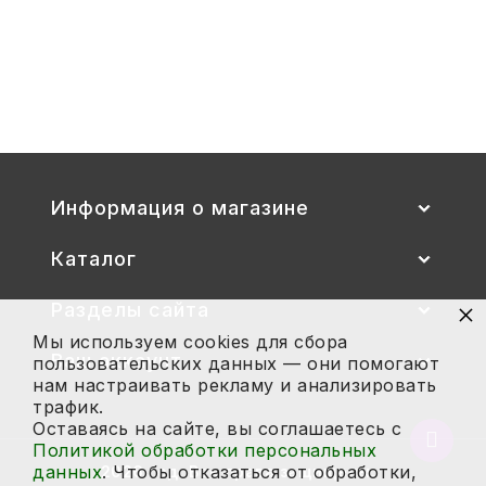
Стул детский "Тёма" (спинка и
сиденье цветные) гр. 00-1, 1-3
2 700
Купить
Информация о магазине
Каталог
×
Разделы сайта
Мы используем cookies для сбора
Ваш аккаунт
пользовательских данных — они помогают
нам настраивать рекламу и анализировать
трафик.
Оставаясь на сайте, вы соглашаетесь с
Вернут
Политикой обработки персональных
в
данных
. Чтобы отказаться от обработки,
2026 год. Все права защищены.
начало