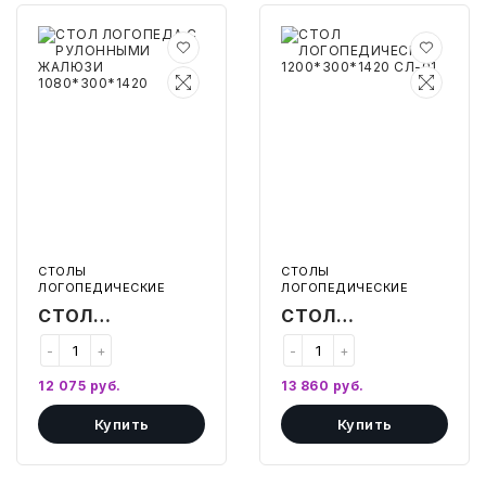
СТОЛ
СТОЛ
БЫТОВАЯ И ПРОФ. ХИМИЯ
ЛОГОПЕДА
ЛОГОПЕДИЧЕСКИЙ
С
1200*300*1100
РУЛОННЫМИ
СЛ-01
БЫТОВАЯ ТЕХНИКА
ЖАЛЮЗИ
1080*300*1420
ДЕМООБОРУДОВАНИЕ
ЭЛЕКТРОНИКА
ЭЛЕКТРОТОВАРЫ И ОСВЕЩЕНИЕ
СТОЛЫ
СТОЛЫ
ЛОГОПЕДИЧЕСКИЕ
ЛОГОПЕДИЧЕСКИЕ
ПОСУДА
СТОЛ
СТОЛ
ЛОГОПЕДА С
ЛОГОПЕДИЧЕСКИЙ
-
+
-
+
ХОББИ И ТВОРЧЕСТВО
РУЛОННЫМИ
1200*300*1100
12 075
руб.
13 860
руб.
ЖАЛЮЗИ
СЛ-01
ИНСТРУМЕНТЫ И РЕМОНТ
Купить
Купить
1080*300*1420
СПОРТ И ОТДЫХ