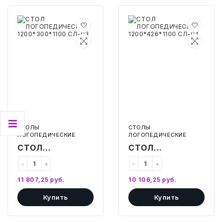
ИГРЫ И ИГРУШКИ
СТОЛ
СТОЛ
ЛОГОПЕДИЧЕСКИЙ
ЛОГОПЕДИЧЕСКИЙ
1200*300*1100
1200*426*1100
СЛ-03
СЛ-04
ХУДОЖНИКАМ
ПОДАРКИ И ПРАЗДНИК
КНИГИ
КРАСОТА И ЗДОРОВЬЕ
СТОЛЫ
СТОЛЫ
ЛОГОПЕДИЧЕСКИЕ
ЛОГОПЕДИЧЕСКИЕ
АВТОТОВАРЫ
СТОЛ
СТОЛ
ЛОГОПЕДИЧЕСКИЙ
ЛОГОПЕДИЧЕСКИЙ
СТЭМ-ОБРАЗОВАНИЕ
-
+
-
+
1200*300*1100
1200*426*1100
11 807,25
руб.
10 106,25
руб.
СЛ-03
СЛ-04
АЛМА-ОБРАЗОВАНИЕ
Купить
Купить