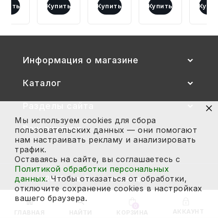
(спинка
ШТАБЕЛИРУЕМЫЙ
телескопических
телескопическ
5
упить
Купить
Купить
Купить
Купи
и
(СПИНКА
опорах
опорах
час
сиденье
И
двухместный
четырехместн
на
цветные)
СИДЕНЬЕ
МАЛЫШ
МАЛЫШ-1/2
тел
гр.
ЦВЕТНЫЕ)
1200*450
700*700
опо
Информация о магазине
00-1,
ГР.
ЦВЕТ
ЦВЕТ
1-3
0-1/1-
КРЕМ
КРЕМ
Каталог
3
×
Разделы сайта
Мы используем cookies для сбора
Ваш аккаунт
пользовательских данных — они помогают
нам настраивать рекламу и анализировать
трафик.
Оставаясь на сайте, вы соглашаетесь с
Политикой обработки персональных
данных
. Чтобы отказаться от обработки,
2026 год. Все права защищены.
отключите сохранение cookies в настройках
вашего браузера.
0
АККАУНТ
ГЛАВНАЯ
НАЙТИ
КОРЗИНА