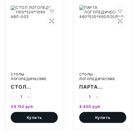
ТОВАРЫ ДЛЯ МЕДИЦИНЫ
СТОЛ
ПАРТА
ЛОГОПЕДА
ЛОГОПЕДИЧЕСКАЯ
КАНЦТОВАРЫ
1100*520*1060
460*520*460/520/580
АВЛ-003
ДОМ И САД
ОФИС
ШКОЛА
СТОЛЫ
СТОЛЫ
ТЕХНИКА ДЛЯ ОФИСА
ЛОГОПЕДИЧЕСКИЕ
ЛОГОПЕДИЧЕСКИЕ
СТОЛ
ПАРТА
ПРОДУКТЫ ПИТАНИЯ
ЛОГОПЕДА
ЛОГОПЕДИЧЕСКАЯ
-
+
-
+
1100*520*1060
460*520*460/520/5
УПАКОВКА
24 192
руб.
8 400
руб.
АВЛ-003
Купить
Купить
ХОЗТОВАРЫ
БУМАГА