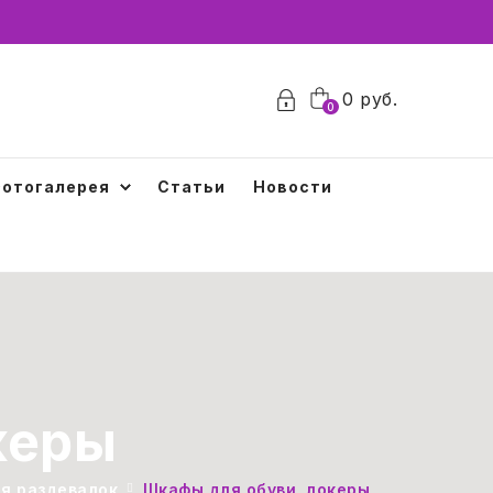
0
0
руб.
0
отогалерея
Статьи
Новости
керы
я раздевалок
Шкафы для обуви, локеры