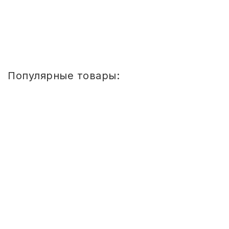
2 174,98
руб.
Купить
Популярные товары:
Стул
детский
Сема
ШТАБЕЛИРУЕМЫЙ
(СПИНКА
И
СИДЕНЬЕ
ЦВЕТНЫЕ)
ГР.
0-
1/1-
3
Стул детский Сема ШТАБЕЛИРУЕМЫЙ