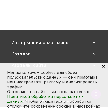
Стул детский "Тёма" (спинка и
сиденье цветные) гр. 00-1, 1-3
2 700
Купить
Информация о магазине
Каталог
×
Разделы сайта
Мы используем cookies для сбора
Ваш аккаунт
пользовательских данных — они помогают
нам настраивать рекламу и анализировать
трафик.
Оставаясь на сайте, вы соглашаетесь с
Вернут
Политикой обработки персональных
в
данных
. Чтобы отказаться от обработки,
2026 год. Все права защищены.
начало
отключите сохранение cookies в настройках
страни