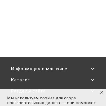
00-
1,
1-
3
Стул детский "Тёма" (спинка и
сиденье цветные) гр. 00-1, 1-3
2 700
Купить
Информация о магазине
Каталог
×
Разделы сайта
Мы используем cookies для сбора
Ваш аккаунт
пользовательских данных — они помогают