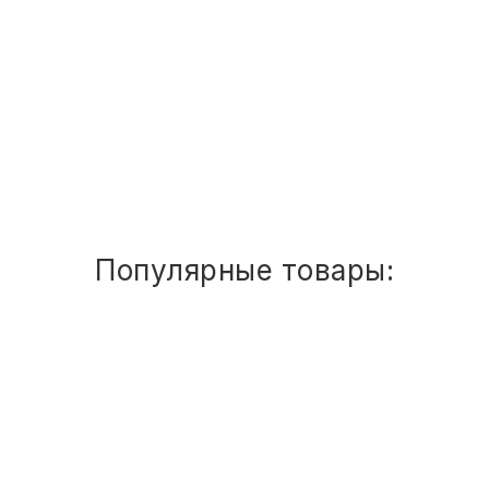
ТОВАРЫ ДЛЯ МЕДИЦИНЫ
ЧЕТЫРЕХМЕСТНЫЕ СЕКЦИИ
КАНЦТОВАРЫ
Многоместная секция UD_Раунд п
ДОМ И САД
-
+
21 598
руб.
ОФИС
ШКОЛА
Популярные товары:
ТЕХНИКА ДЛЯ ОФИСА
ПРОДУКТЫ ПИТАНИЯ
Стул
детский
Сема
ШТАБЕЛИРУЕМЫЙ
УПАКОВКА
(СПИНКА
И
СИДЕНЬЕ
ХОЗТОВАРЫ
ЦВЕТНЫЕ)
ГР.
0-
БУМАГА