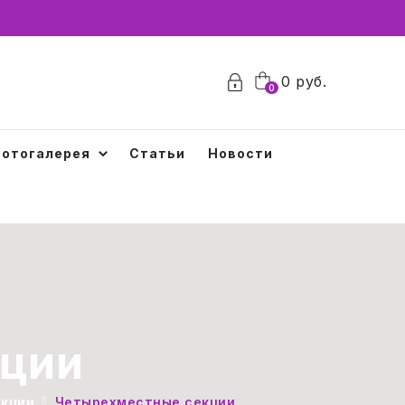
0
руб.
0
отогалерея
Статьи
Новости
кции
екции
Четырехместные секции