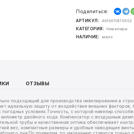
Поделиться:
АРТИКУЛ:
4610011870552
КАТЕГОРИЯ:
Нивелиры
НАЛИЧИЕ:
мало
ИКИ
ОТЗЫВЫ
ьно подходящий для производства нивелирования в строи
ет идеальную защиту от воздействия внешних факторов, 
х погодных условиях.Точность, с которой нивелир способ
 километр двойного хода. Компенсатор с воздушным дем
тельной трубы и качественная оптика обеспечивает контр
гкий вес, компактные размеры и удобные наводящие винт
абочего дня.По правилам, по умолчанию ставится только 