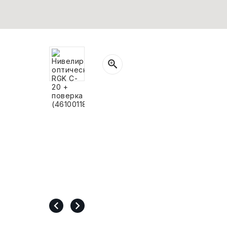
СВОБОДНЫЙ ОСТАТОК ТОВАРА
РАЗВИВАЮЩЕЕ ОБОРУДОВАНИЕ
ХОЗТОВАРЫ И ХИМИЯ
ПОДАРКИ И СУВЕНИРЫ
ШКОЛА И ТВОРЧЕСТВО
МЕБЕЛЬ
МЕБЕЛЬ
МЕДИЦИНСКИЕ ТОВАРЫ
СРЕДСТВА ИНДИВИД. ЗАЩИТЫ
(СИЗ)
РАБОЧАЯ ОДЕЖДА И СИЗ