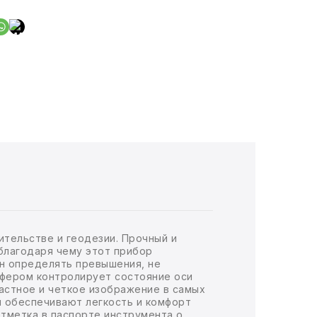
тельстве и геодезии. Прочный и
благодаря чему этот прибор
ен определять превышения, не
пфером контролирует состояние оси
астное и четкое изображение в самых
ы обеспечивают легкость и комфорт
отметка в паспорте инструмента о