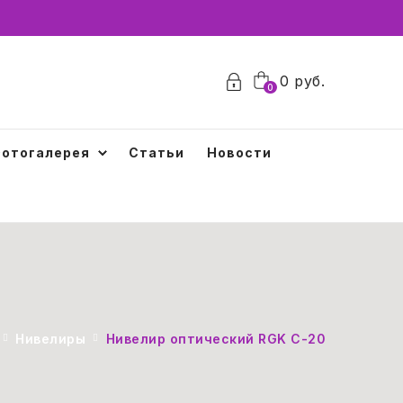
0
руб.
0
отогалерея
Статьи
Новости
Нивелиры
Нивелир оптический RGK C-20 + поверка