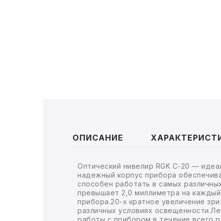
ТОВАРЫ ДЛЯ МЕДИЦИНЫ
КАНЦТОВАРЫ
ДОМ И САД
ОФИС
ШКОЛА
ТЕХНИКА ДЛЯ ОФИСА
ОПИСАНИЕ
ХАРАКТЕРИСТ
ПРОДУКТЫ ПИТАНИЯ
Оптический нивелир RGK
C-20
— идеал
УПАКОВКА
надежный корпус прибора обеспечива
способен работать в самых различны
превышает 2,0 миллиметра на каждый
ХОЗТОВАРЫ
прибора.
20-х
кратное увеличение зри
различных условиях освещенности.Ле
БУМАГА
работы с прибором в течение всего р