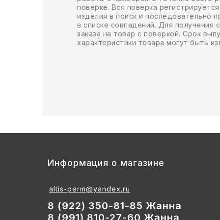
поверке. Вся поверка регистрируется
изделия в поиск и последовательно п
БЫТОВАЯ И ПРОФ. ХИМИЯ
в списке совпадений. Для получения
заказа на товар с поверкой. Срок вы
характеристики товара могут быть и
БЫТОВАЯ ТЕХНИКА
ДЕМООБОРУДОВАНИЕ
ЭЛЕКТРОНИКА
ЭЛЕКТРОТОВАРЫ И ОСВЕЩЕНИЕ
ПОСУДА
Информация о магазине
ХОББИ И ТВОРЧЕСТВО
altis-perm@yandex.ru
ИНСТРУМЕНТЫ И РЕМОНТ
8 (922) 350-81-85 Жанна
СПОРТ И ОТДЫХ
8 (991) 810-27-60 Жанна