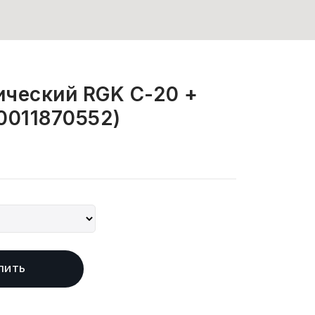
ический RGK C-20 +
0011870552)
ПИТЬ