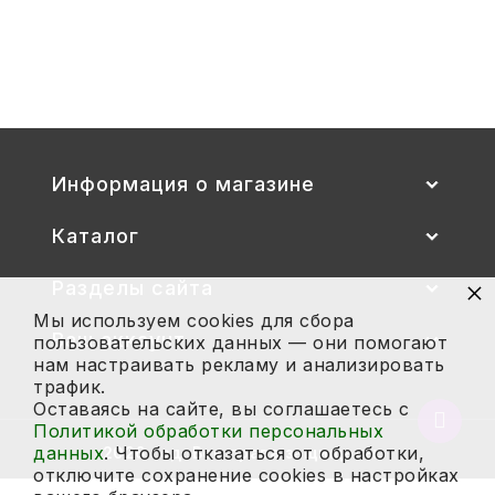
Стул детский "Тёма" (спинка и
сиденье цветные) гр. 00-1, 1-3
2 700
Купить
Информация о магазине
Каталог
×
Разделы сайта
Мы используем cookies для сбора
Ваш аккаунт
пользовательских данных — они помогают
нам настраивать рекламу и анализировать
трафик.
Оставаясь на сайте, вы соглашаетесь с
Вернут
Политикой обработки персональных
в
данных
. Чтобы отказаться от обработки,
2026 год. Все права защищены.
начало
отключите сохранение cookies в настройках
страни