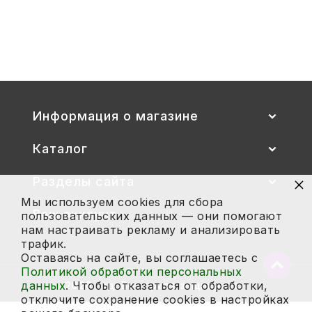
Стул детский "Тёма" (спинка и
сиденье цветные) гр. 00-1, 1-3
2 700
Купить
Информация о магазине
Каталог
×
Разделы сайта
Мы используем cookies для сбора
Ваш аккаунт
пользовательских данных — они помогают
нам настраивать рекламу и анализировать
трафик.
Оставаясь на сайте, вы соглашаетесь с
Вернут
Политикой обработки персональных
в
данных
. Чтобы отказаться от обработки,
2026 год. Все права защищены.
начало
отключите сохранение cookies в настройках
страни